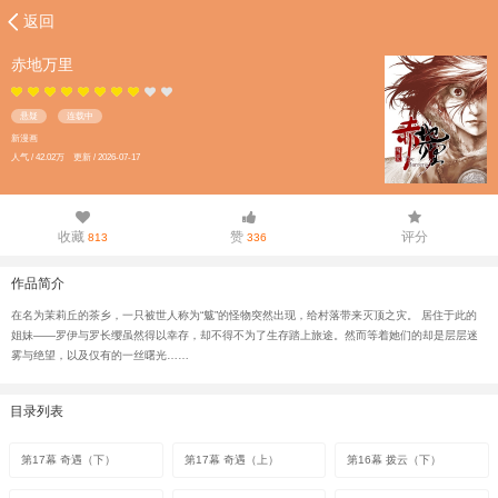
返回
赤地万里
悬疑
连载中
新漫画
人气 / 42.02万 更新 / 2026-07-17
收藏
赞
评分
813
336
作品简介
在名为茉莉丘的茶乡，一只被世人称为“魃”的怪物突然出现，给村落带来灭顶之灾。 居住于此的
姐妹——罗伊与罗长缨虽然得以幸存，却不得不为了生存踏上旅途。然而等着她们的却是层层迷
雾与绝望，以及仅有的一丝曙光……
目录列表
第17幕 奇遇（下）
第17幕 奇遇（上）
第16幕 拨云（下）