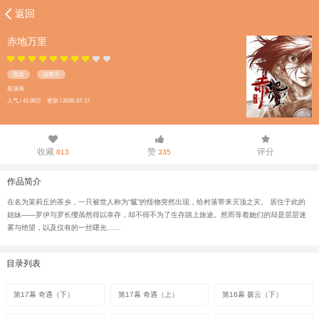
返回
赤地万里
悬疑
连载中
新漫画
人气 / 41.98万 更新 / 2026-07-17
收藏
赞
评分
813
335
作品简介
在名为茉莉丘的茶乡，一只被世人称为“魃”的怪物突然出现，给村落带来灭顶之灾。 居住于此的
姐妹——罗伊与罗长缨虽然得以幸存，却不得不为了生存踏上旅途。然而等着她们的却是层层迷
雾与绝望，以及仅有的一丝曙光……
目录列表
第17幕 奇遇（下）
第17幕 奇遇（上）
第16幕 拨云（下）