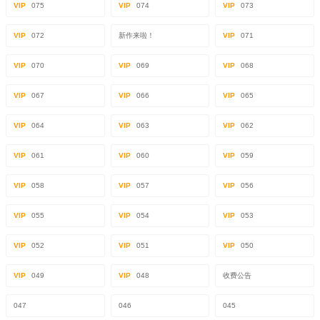
VIP
075
VIP
074
VIP
073
VIP
072
新作来啦！
VIP
071
VIP
070
VIP
069
VIP
068
VIP
067
VIP
066
VIP
065
VIP
064
VIP
063
VIP
062
VIP
061
VIP
060
VIP
059
VIP
058
VIP
057
VIP
056
VIP
055
VIP
054
VIP
053
VIP
052
VIP
051
VIP
050
VIP
049
VIP
048
收费公告
047
046
045