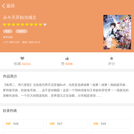
返回
从今天开始当城主
热血
连载中
青葶动漫
人气 / 5097.14万 更新 / 2025-12-15
收藏
赞
评分
31211
6336
作品简介
【每周二、周六更新】当游戏宅男开启穿越Buff，当然是选择搞事！搞事！搞事！御姐猫耳娘，
萝莉狐耳娘，软妹兔耳娘……这不是动物园！这是一个弱肉强食却又奇妙的异世界！一场真实的
策略性游戏，一个巨大的阴谋危机，异界霸主正在加载，尔等都是渣渣……
目录列表
VIP
548
VIP
547
VIP
546