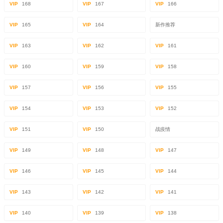
VIP
168
VIP
167
VIP
166
VIP
165
VIP
164
新作推荐
VIP
163
VIP
162
VIP
161
VIP
160
VIP
159
VIP
158
VIP
157
VIP
156
VIP
155
VIP
154
VIP
153
VIP
152
VIP
151
VIP
150
战疫情
VIP
149
VIP
148
VIP
147
VIP
146
VIP
145
VIP
144
VIP
143
VIP
142
VIP
141
VIP
140
VIP
139
VIP
138