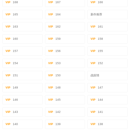
VIP
168
VIP
167
VIP
166
VIP
165
VIP
164
新作推荐
VIP
163
VIP
162
VIP
161
VIP
160
VIP
159
VIP
158
VIP
157
VIP
156
VIP
155
VIP
154
VIP
153
VIP
152
VIP
151
VIP
150
战疫情
VIP
149
VIP
148
VIP
147
VIP
146
VIP
145
VIP
144
VIP
143
VIP
142
VIP
141
VIP
140
VIP
139
VIP
138