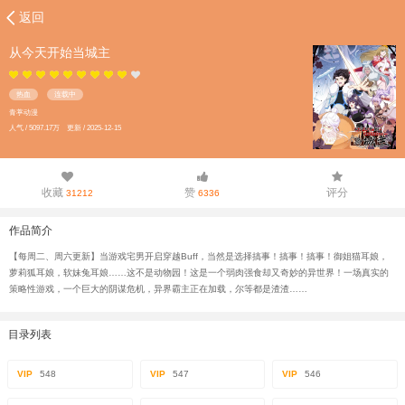
返回
从今天开始当城主
热血
连载中
青葶动漫
人气 / 5097.17万 更新 / 2025-12-15
收藏
赞
评分
31212
6336
作品简介
【每周二、周六更新】当游戏宅男开启穿越Buff，当然是选择搞事！搞事！搞事！御姐猫耳娘，
萝莉狐耳娘，软妹兔耳娘……这不是动物园！这是一个弱肉强食却又奇妙的异世界！一场真实的
策略性游戏，一个巨大的阴谋危机，异界霸主正在加载，尔等都是渣渣……
目录列表
VIP
548
VIP
547
VIP
546