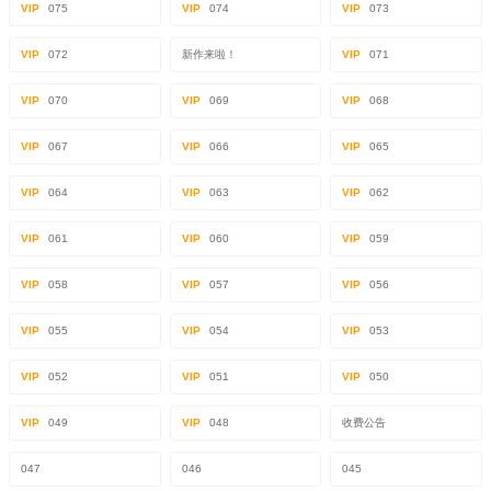
VIP
075
VIP
074
VIP
073
VIP
072
新作来啦！
VIP
071
VIP
070
VIP
069
VIP
068
VIP
067
VIP
066
VIP
065
VIP
064
VIP
063
VIP
062
VIP
061
VIP
060
VIP
059
VIP
058
VIP
057
VIP
056
VIP
055
VIP
054
VIP
053
VIP
052
VIP
051
VIP
050
VIP
049
VIP
048
收费公告
047
046
045