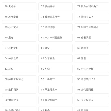
79 鬼点子
78 新的目标
77 我命由我不由天
76 攻守逆转
75 被她随意玩弄
74 神秘表妹？
73 小心黄毛
72 黑丝诱惑
71 寂静之月的弱点
70 重逢
69 一对一叫醒服务
68 秘密武器
67 存亡危机
66 爱徒
65 戴冠者
64 神级救场
63 为了真爱
62 活着
61 对敌
60 灼烧
59 身体的异样
58 拯救大兵沐恩
57 一出好戏
56 沐恩学妹？！
55 危机四伏
54 不准吐出来
53 古代魔药社
52 抽签对决
51 你想死吗？
50 天使投资人
49 性骚扰危机
48 私会
47 就凭你