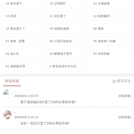
16 初次拿下
15 父母双忙
14 火速练级
13 开挂
12 全乱套了
11 贴身服侍
10 再次死亡？
09 沐恩的选择
08 遇刺
07 身体...想要
06 计划不如变化
05 逆转第一印象
04 成人礼
03 解锁地下黑市
02 外挂到账
01 地狱级开局
0 黄毛反派打开方式
评论列表
撰写评论
-
2026/8/9 2:22:57
(0条回复)
巷子里的猫UA打赏了1000火券给作者!
-
2026/8/9 2:10:12
(0条回复)
冰封丶失忆打赏了100火券给作者!