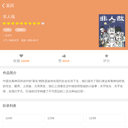
返回
非人哉
日常
连载中
一汪空气
人气 / 3945.02万 更新 / 2026-08-07
收藏
赞
评分
33008
8618
作品简介
中国古典神话传说中的“著名”精怪是如何在现代社会生存下去，他们成为了我们身边有着神仙特色
的宅女、暖男、上班族、犬系男友，他们上演着生活中搞笑而怪诞的小故事，关乎快乐、关乎友
情，在我们平凡、忙碌的日常构建了不可思议的二次元神仙幻境~
目录列表
1240
1239
1238