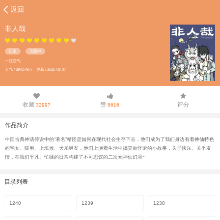
返回
非人哉
日常
连载中
一汪空气
人气 / 3942.48万 更新 / 2026-08-07
收藏
赞
评分
32997
8616
作品简介
中国古典神话传说中的“著名”精怪是如何在现代社会生存下去，他们成为了我们身边有着神仙特色
的宅女、暖男、上班族、犬系男友，他们上演着生活中搞笑而怪诞的小故事，关乎快乐、关乎友
情，在我们平凡、忙碌的日常构建了不可思议的二次元神仙幻境~
目录列表
1240
1239
1238