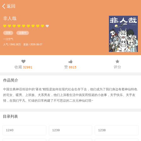
返回
非人哉
日常
连载中
一汪空气
人气 / 3941.38万 更新 / 2026-08-07
收藏
赞
评分
32991
8615
作品简介
中国古典神话传说中的“著名”精怪是如何在现代社会生存下去，他们成为了我们身边有着神仙特色
的宅女、暖男、上班族、犬系男友，他们上演着生活中搞笑而怪诞的小故事，关乎快乐、关乎友
情，在我们平凡、忙碌的日常构建了不可思议的二次元神仙幻境~
目录列表
1240
1239
1238