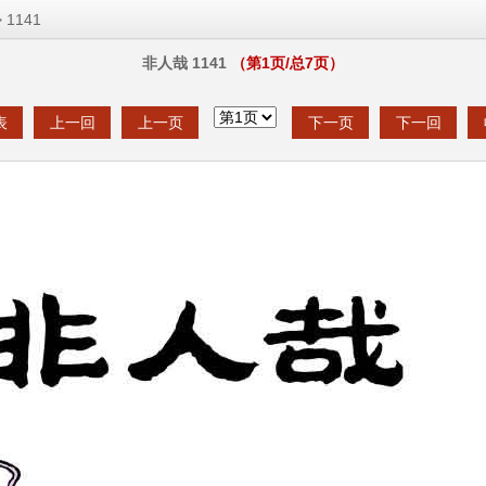
 1141
非人哉 1141
（第
1
页/总
7
页）
表
上一回
上一页
下一页
下一回