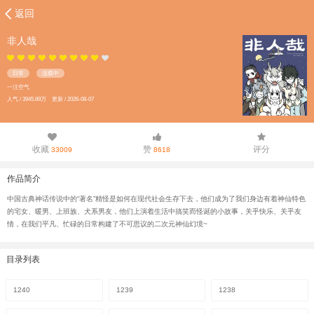
返回
非人哉
日常
连载中
一汪空气
人气 / 3945.89万 更新 / 2026-08-07
收藏
赞
评分
33009
8618
作品简介
中国古典神话传说中的“著名”精怪是如何在现代社会生存下去，他们成为了我们身边有着神仙特色
的宅女、暖男、上班族、犬系男友，他们上演着生活中搞笑而怪诞的小故事，关乎快乐、关乎友
情，在我们平凡、忙碌的日常构建了不可思议的二次元神仙幻境~
目录列表
1240
1239
1238