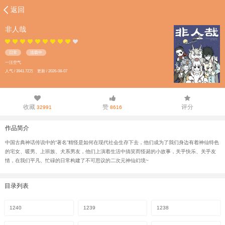
返回
非人哉
日常
连载中
一汪空气
人气 / 3941.72万 更新 / 2026-08-07
收藏
赞
评分
32991
8616
作品简介
中国古典神话传说中的“著名”精怪是如何在现代社会生存下去，他们成为了我们身边有着神仙特色
的宅女、暖男、上班族、犬系男友，他们上演着生活中搞笑而怪诞的小故事，关乎快乐、关乎友
情，在我们平凡、忙碌的日常构建了不可思议的二次元神仙幻境~
目录列表
1240
1239
1238