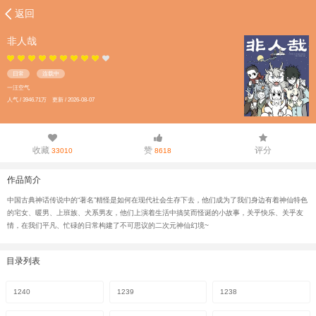
返回
非人哉
日常
连载中
一汪空气
人气 / 3946.71万 更新 / 2026-08-07
收藏
赞
评分
33010
8618
作品简介
中国古典神话传说中的“著名”精怪是如何在现代社会生存下去，他们成为了我们身边有着神仙特色
的宅女、暖男、上班族、犬系男友，他们上演着生活中搞笑而怪诞的小故事，关乎快乐、关乎友
情，在我们平凡、忙碌的日常构建了不可思议的二次元神仙幻境~
目录列表
1240
1239
1238