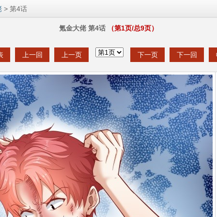
佬
> 第4话
氪金大佬 第4话
（第
1
页/总
9
页）
表
上一回
上一页
下一页
下一回