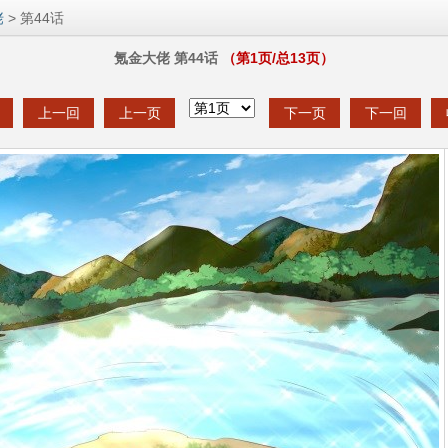
佬
> 第44话
氪金大佬 第44话
（第
1
页/总
13
页）
上一回
上一页
下一页
下一回