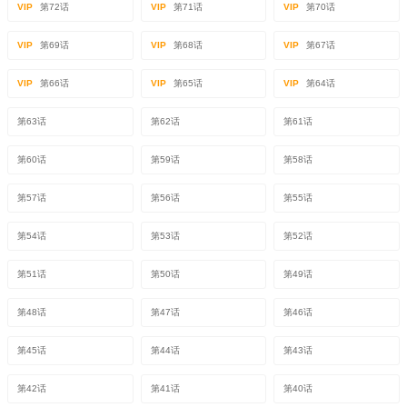
VIP
第72话
VIP
第71话
VIP
第70话
VIP
第69话
VIP
第68话
VIP
第67话
VIP
第66话
VIP
第65话
VIP
第64话
第63话
第62话
第61话
第60话
第59话
第58话
第57话
第56话
第55话
第54话
第53话
第52话
第51话
第50话
第49话
第48话
第47话
第46话
第45话
第44话
第43话
第42话
第41话
第40话