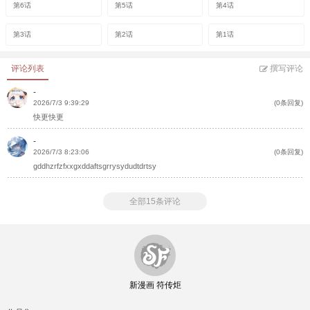
第6话
第5话
第4话
第3话
第2话
第1话
评论列表
撰写评论
-
2026/7/3 9:39:29
(0条回复)
快更快更
-
2026/7/3 8:23:06
(0条回复)
gddhzrfzfxxgxddaftsgrrysydudtdrtsy
全部15条评论
新漫画 符传炬