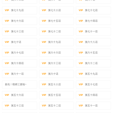
VIP
第七十九话
VIP
第七十八话
VIP
第七十七话
VIP
第七十六话
VIP
第七十五话
VIP
第七十四话
VIP
第七十三话
VIP
第七十二话
VIP
第七十一话
VIP
第七十话
VIP
第六十九话
VIP
第六十八话
VIP
第六十七话
VIP
第六十六话
VIP
第六十五话
VIP
第六十四话
VIP
第六十三话
VIP
第六十二话
VIP
第六十一话
VIP
第六十话
VIP
第五十九话
喜讯！萌师三更啦~
VIP
第五十八话
VIP
第五十七话
VIP
第五十六话
VIP
第五十五话
VIP
第五十四话
VIP
第五十三话
VIP
第五十二话
VIP
第五十一话