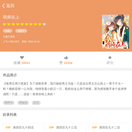
返回
萌师在上
热血
连载中
大魔王漫画
人气 / 4781.35万 更新 / 2023-10-14
收藏
赞
评分
56041
16304
作品简介
【每周五周六更新】为了拯救世界，我只能收男主为徒！只是这位男主怎么和上一辈子不太一
样？撒娇卖萌一心为我，纯情害羞小奶汪一只，既然你这么乖巧孝顺，那为师就顺手来个徒弟养
成吧！只是……逆徒！谁准你啃上来的！
萌炸天
师徒恋
忠犬
目录列表
VIP
第四百九十四话
VIP
第四百九十三话
VIP
第四百九十二话