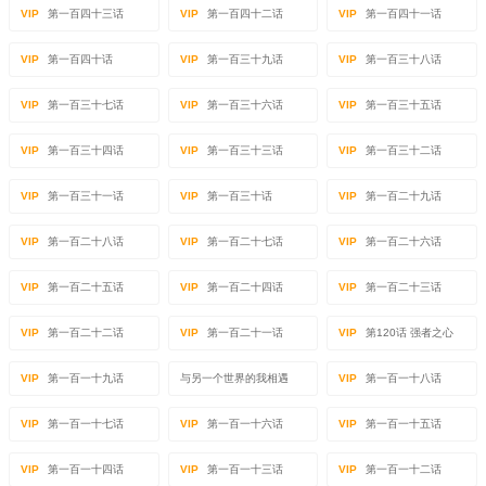
VIP
第一百四十三话
VIP
第一百四十二话
VIP
第一百四十一话
VIP
第一百四十话
VIP
第一百三十九话
VIP
第一百三十八话
VIP
第一百三十七话
VIP
第一百三十六话
VIP
第一百三十五话
VIP
第一百三十四话
VIP
第一百三十三话
VIP
第一百三十二话
VIP
第一百三十一话
VIP
第一百三十话
VIP
第一百二十九话
VIP
第一百二十八话
VIP
第一百二十七话
VIP
第一百二十六话
VIP
第一百二十五话
VIP
第一百二十四话
VIP
第一百二十三话
VIP
第一百二十二话
VIP
第一百二十一话
VIP
第120话 强者之心
VIP
第一百一十九话
与另一个世界的我相遇
VIP
第一百一十八话
VIP
第一百一十七话
VIP
第一百一十六话
VIP
第一百一十五话
VIP
第一百一十四话
VIP
第一百一十三话
VIP
第一百一十二话