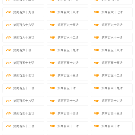
VIP
第两百六十九话
VIP
第两百六十八话
VIP
第两百六十七话
VIP
第两百六十六话
VIP
第两百六十五话
VIP
第两百六十四话
VIP
第两百六十三话
VIP
第两百六十二话
VIP
第两百六十一话
VIP
第两百六十话
VIP
第两百五十九话
VIP
第两百五十八话
VIP
第两百五十七话
VIP
第两百五十六话
VIP
第两百五十五话
VIP
第两百五十四话
VIP
第两百五十三话
VIP
第两百五十二话
VIP
第两百五十一话
VIP
第两百五十话
VIP
第两百四十九话
VIP
第两百四十八话
VIP
第两百四十七话
VIP
第两百四十六话
VIP
第两百四十五话
VIP
第两百四十四话
VIP
第两百四十三话
VIP
第两百四十二话
VIP
第两百四十一话
VIP
第两百四十话