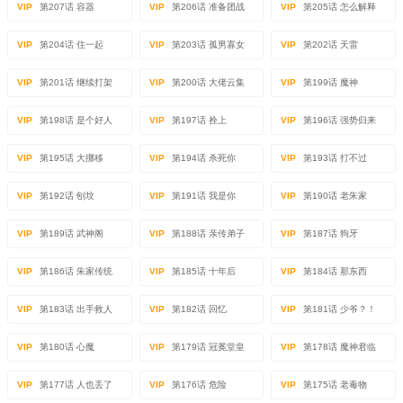
VIP
第207话 容器
VIP
第206话 准备团战
VIP
第205话 怎么解释
VIP
第204话 住一起
VIP
第203话 孤男寡女
VIP
第202话 天雷
VIP
第201话 继续打架
VIP
第200话 大佬云集
VIP
第199话 魔神
VIP
第198话 是个好人
VIP
第197话 拴上
VIP
第196话 强势归来
VIP
第195话 大挪移
VIP
第194话 杀死你
VIP
第193话 打不过
VIP
第192话 刨坟
VIP
第191话 我是你
VIP
第190话 老朱家
VIP
第189话 武神阁
VIP
第188话 亲传弟子
VIP
第187话 狗牙
VIP
第186话 朱家传统
VIP
第185话 十年后
VIP
第184话 那东西
VIP
第183话 出手救人
VIP
第182话 回忆
VIP
第181话 少爷？！
VIP
第180话 心魔
VIP
第179话 冠冕堂皇
VIP
第178话 魔神君临
VIP
第177话 人也丢了
VIP
第176话 危险
VIP
第175话 老毒物