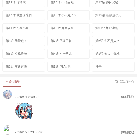
第17话 炸蛤蟆
第16话 不怕困难
第15话 做师兄啦
第14话 我会回来的
第13话 小天死了？
第12话 新款赵小天
第11话 跑腿小哥
第10话 开会议事
第9话 “魔王”出场
第8话 元能危！
第7话 不堪回首
第6话 你不是人？
第5话 今晚吃鸡
第4话 小老头儿
第3话 女人，你谁
第2话 车速过快
第1话 “凡”人赵
预告
评论列表
撰写评论
-
2026/5/1 8:49:23
(0条回复)
-
2026/1/28 23:06:26
(0条回复)