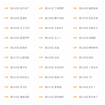
VIP
第142话 这不来了
VIP
第141话 下场雪吧
VIP
第140话 够胆就来
VIP
第139话 盘龙蛇
VIP
第138话 鞭子伺候
VIP
第137话 区区天雷
VIP
第136话 天上下剑
VIP
第135话 又有剑了
VIP
第134话 天降正义
VIP
第133话 童谣声声
VIP
第132话 王八？
VIP
第131话 动物园
VIP
第130话 算命的
VIP
第129话 见鬼
VIP
第128话 哟呵帅哥
VIP
第127话 山里进鼠
VIP
第126话 比剑
VIP
第125话 抢剑
VIP
第124话 腰下剑
VIP
第123话 木头结丹
VIP
第122话 一块木头
VIP
第121话 世外高人
VIP
第120话 真假小天
VIP
第119话 “凡”
VIP
第118话 开小灶
VIP
第117话 童养媳
VIP
第116话 女主？
VIP
第115话 勇敢追爱
VIP
第114话 现代精粹
VIP
第113话 男主有了