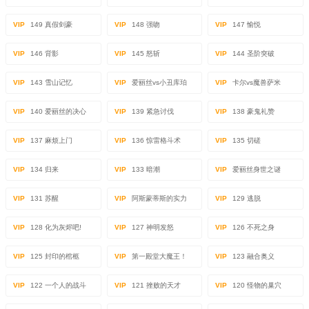
VIP
149 真假剑豪
VIP
148 强吻
VIP
147 愉悦
VIP
146 背影
VIP
145 怒斩
VIP
144 圣阶突破
VIP
143 雪山记忆
VIP
爱丽丝vs小丑库珀
VIP
卡尔vs魔兽萨米
VIP
140 爱丽丝的决心
VIP
139 紧急讨伐
VIP
138 豪鬼礼赞
VIP
137 麻烦上门
VIP
136 惊雷格斗术
VIP
135 切磋
VIP
134 归来
VIP
133 暗潮
VIP
爱丽丝身世之谜
VIP
131 苏醒
VIP
阿斯蒙蒂斯的实力
VIP
129 逃脱
VIP
128 化为灰烬吧!
VIP
127 神明发怒
VIP
126 不死之身
VIP
125 封印的棺柩
VIP
第一殿堂大魔王！
VIP
123 融合奥义
VIP
122 一个人的战斗
VIP
121 挫败的天才
VIP
120 怪物的巢穴