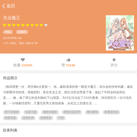
返回
失业魔王
奇幻
连载中
汤力水/SF轻小说
人气 / 3.82亿 更新 / 2026-07-30
收藏
赞
评分
216450
53196
作品简介
（每四周更一次，周五晚9点更新~） 他，威风凛凛的第一殿堂大魔王，埃尔金的传奇剑豪，威名
与荣耀并存的他，谁能想到，竟在失业之后，因生活所迫堕落下海，做起了牛郎这种皮肉生
意…… 她，偷了师父的圣剑独自下山闯荡，为讨生活当起了233代勇者，却没想到又一次讨伐失
败，一分钱都没捞到，又遭无良男主抢劫装备，从此过上负债生活……
两个死傲娇
化敌为妻
傲娇攻傲娇
爱丽丝真漂亮
魔法胸垫
惨遭漫画化
纯爱无敌
还我女神
崩潰落差
不错
目录列表