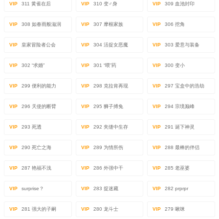
VIP
311 黄雀在后
VIP
310 变♂身
VIP
309 血池封印
VIP
308 如春雨般滋润
VIP
307 摩根家族
VIP
306 挖角
VIP
皇家冒险者公会
VIP
304 活捉女恶魔
VIP
303 爱意与装备
VIP
302 “求婚”
VIP
301 “喂”药
VIP
300 变小
VIP
299 便利的能力
VIP
298 克拉肯再现
VIP
297 宝盒中的浩劫
VIP
296 天使的断臂
VIP
295 狮子搏兔
VIP
294 宗境巅峰
VIP
293 死透
VIP
292 夹缝中生存
VIP
291 诞下神灵
VIP
290 死亡之海
VIP
289 为情所伤
VIP
288 最棒的伴侣
VIP
287 艳福不浅
VIP
286 外强中干
VIP
285 老巫婆
VIP
surprise？
VIP
283 捉迷藏
VIP
282 prprpr
VIP
281 强大的子嗣
VIP
280 龙斗士
VIP
279 啾咪