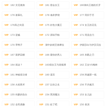
VIP
182 灾厄缠身
VIP
181 密会女王
VIP
180伸向王都的爪牙
VIP
179 谢幕礼
VIP
178 魂牵梦绕
VIP
177 同归于尽
VIP
176风之剑圣
VIP
175 好色大魔王
VIP
174 女王的召见
VIP
173 逆贼
VIP
172 原味手帕
VIP
171 同流合污
VIP
170 旱鸭子
VIP
湖中妖精艾德摩拉
VIP
伊丽莎白与伊莎贝拉
VIP
167 噩梦囚楼
VIP
166 最快的男人
VIP
165 杀戮之刃
VIP
164 就这？
VIP
163假女王与老狐狸
VIP
162 王女VS梅林
VIP
161 神秘造访者
VIP
160 逼宫
VIP
159 跨越那一线
VIP
158 火焰禁术
VIP
157 以你之名
VIP
156 不共戴天
VIP
155 剑豪的告白
VIP
154 黑洞魔法
VIP
153 女儿奴
VIP
152 全民偶像
VIP
151 砍了吧
VIP
150 表演