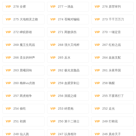
VIP
278 全裸
VIP
277 一滴血
VIP
276 原罪审判
VIP
275 大地精灵之吻
VIP
274 苍蝇对蝙蝠
VIP
273 千千万万刀
VIP
272 睥睨群雄
VIP
271 两败俱伤
VIP
270 一锤定音
VIP
269 魔王生死战
VIP
268 强大又纯粹
VIP
267 红粉之战
VIP
266 圣女的钟声
VIP
265 反水
VIP
264 血族支配
VIP
263 晨曦回响
VIP
262 极光龙髓晶
VIP
261 永夜帝国
VIP
260 梅林vs贞德
VIP
259 血腥穿刺公
VIP
258 唤醒
VIP
257 两虎相争
VIP
256 洞观之瞳
VIP
255 不要再打了
VIP
254 偷吃
VIP
253 碎星炮
VIP
252 走光
VIP
251 初拥
VIP
250 第十二骑士
VIP
249 打棉花
VIP
248 仙人跳
VIP
247 以身相许
VIP
246 真命天子