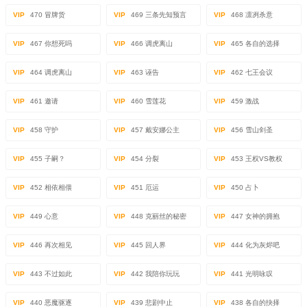
VIP
470 冒牌货
VIP
469 三条先知预言
VIP
468 凛冽杀意
VIP
467 你想死吗
VIP
466 调虎离山
VIP
465 各自的选择
VIP
464 调虎离山
VIP
463 诬告
VIP
462 七王会议
VIP
461 邀请
VIP
460 雪莲花
VIP
459 激战
VIP
458 守护
VIP
457 戴安娜公主
VIP
456 雪山剑圣
VIP
455 子嗣？
VIP
454 分裂
VIP
453 王权VS教权
VIP
452 相依相偎
VIP
451 厄运
VIP
450 占卜
VIP
449 心意
VIP
448 克丽丝的秘密
VIP
447 女神的拥抱
VIP
446 再次相见
VIP
445 回人界
VIP
444 化为灰烬吧
VIP
443 不过如此
VIP
442 我陪你玩玩
VIP
441 光明咏叹
VIP
440 恶魔驱逐
VIP
439 悲剧中止
VIP
438 各自的抉择