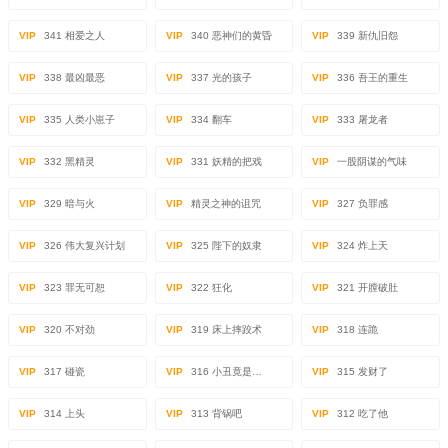
VIP
341 相爱之人
VIP
340 恶神们的黄昏
VIP
339 新仇旧怨
VIP
338 最凶最恶
VIP
337 光的孩子
VIP
336 吾王的重生
VIP
335 人类小崽子
VIP
334 翻车
VIP
333 屠龙者
VIP
332 黑精灵
VIP
331 妖精的把戏
VIP
一股阴谋的气味
VIP
329 暗与火
VIP
精灵之神的诅咒
VIP
327 负罪感
VIP
326 伟大复兴计划
VIP
325 陛下的奴隶
VIP
324 炸上天
VIP
323 罪无可恕
VIP
322 狂化
VIP
321 开膛破肚
VIP
320 不对劲
VIP
319 床上摔跤术
VIP
318 连跪
VIP
317 碰瓷
VIP
316 小丑竟是…
VIP
315 发财了
VIP
314 上头
VIP
313 背锅吧
VIP
312 吃了他