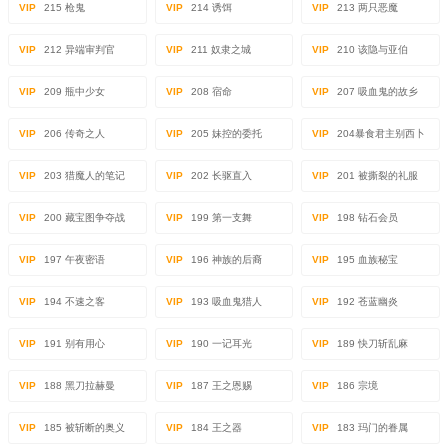
VIP
215 枪鬼
VIP
214 诱饵
VIP
213 两只恶魔
VIP
212 异端审判官
VIP
211 奴隶之城
VIP
210 该隐与亚伯
VIP
209 瓶中少女
VIP
208 宿命
VIP
207 吸血鬼的故乡
VIP
206 传奇之人
VIP
205 妹控的委托
VIP
204暴食君主别西卜
VIP
203 猎魔人的笔记
VIP
202 长驱直入
VIP
201 被撕裂的礼服
VIP
200 藏宝图争夺战
VIP
199 第一支舞
VIP
198 钻石会员
VIP
197 午夜密语
VIP
196 神族的后裔
VIP
195 血族秘宝
VIP
194 不速之客
VIP
193 吸血鬼猎人
VIP
192 苍蓝幽炎
VIP
191 别有用心
VIP
190 一记耳光
VIP
189 快刀斩乱麻
VIP
188 黑刀拉赫曼
VIP
187 王之恩赐
VIP
186 宗境
VIP
185 被斩断的奥义
VIP
184 王之器
VIP
183 玛门的眷属