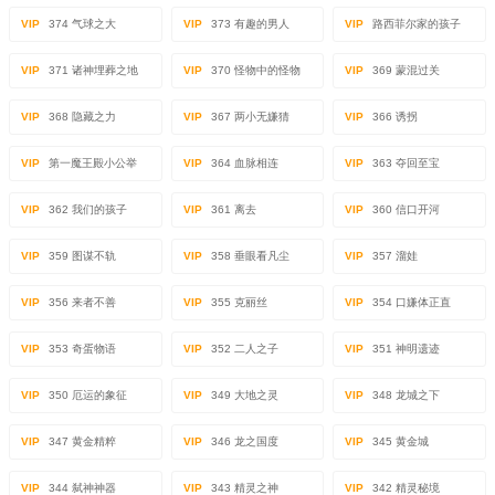
VIP
374 气球之大
VIP
373 有趣的男人
VIP
路西菲尔家的孩子
VIP
371 诸神埋葬之地
VIP
370 怪物中的怪物
VIP
369 蒙混过关
VIP
368 隐藏之力
VIP
367 两小无嫌猜
VIP
366 诱拐
VIP
第一魔王殿小公举
VIP
364 血脉相连
VIP
363 夺回至宝
VIP
362 我们的孩子
VIP
361 离去
VIP
360 信口开河
VIP
359 图谋不轨
VIP
358 垂眼看凡尘
VIP
357 溜娃
VIP
356 来者不善
VIP
355 克丽丝
VIP
354 口嫌体正直
VIP
353 奇蛋物语
VIP
352 二人之子
VIP
351 神明遗迹
VIP
350 厄运的象征
VIP
349 大地之灵
VIP
348 龙城之下
VIP
347 黄金精粹
VIP
346 龙之国度
VIP
345 黄金城
VIP
344 弑神神器
VIP
343 精灵之神
VIP
342 精灵秘境