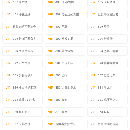
VIP
407 第六魔王
VIP
406 遗迹探险队
VIP
405 天启魔戒
VIP
404 净化魔法
VIP
403 克丽丝的赏赐
VIP
世界最强冒险者
VIP
冒险者的至高荣誉
VIP
400 圣翼
VIP
399 圣灵
VIP
398 带刺的花朵儿
VIP
397 酋长护卫
VIP
396 哇噜咔！
VIP
395 天使受难地
VIP
394 紫金试炼
VIP
393 堕落的勇者
VIP
392 不辞而别
VIP
391 扭转现实
VIP
390 俗物的游戏
VIP
389 异界召唤师
VIP
388 三招
VIP
387 泛泛之辈
VIP
386 小白脸的套路
VIP
385 大雪山剑术
VIP
384 黑龙血
VIP
383 冰霜VS大地
VIP
382 义女
VIP
381 克丽丝之力
VIP
380 秘银铠甲
VIP
379 离婚
VIP
378 贴贴
VIP
377 无礼之徒
VIP
冒险者竞技大会
VIP
阿斯加德的遗迹