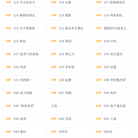
VIP
119 天才的实力
VIP
118 自爆
VIP
117 怪物真面目
VIP
116 梅林的弱点
VIP
115 尾随
VIP
114 同床危机
VIP
113 天才冒险家
VIP
112 炼金兽大暴乱
VIP
爱丽丝VS改造人
VIP
110 叛徒
VIP
109 离别
VIP
108 疗伤
VIP
107 面具下的英雄
VIP
106 神之力
VIP
105 风王裁决
VIP
104 风壁
VIP
103 罗刹鬼
VIP
102 动荡
VIP
101 别挡路！
VIP
100 起舞
VIP
099 空间魔术师
VIP
098 龙力觉醒
VIP
097 包围
VIP
096 利剑
VIP
095 “精灵恸哭”
公告
VIP
094 食尸鬼乐园
VIP
093 面具
VIP
092 说谎
VIP
091 入侵
VIP
090 毒妇
VIP
089话
VIP
088话