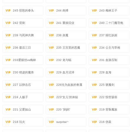
VIP
245 愤怒的拳头
VIP
244 肉搏
VIP
243 梅林王子
VIP
242 背刺
VIP
241 重操旧业
VIP
240 二十门魔导炮
VIP
239 与死神共舞
VIP
238 炎魔
VIP
237 猩红妖姬
VIP
236 最后三日
VIP
235 王宫里的恶魔
VIP
234 公主与宰相
VIP
233爱丽丝vs梅林
VIP
232 龙与蝠
VIP
231 血脉压制
VIP
230 绝迹的魔兽
VIP
229 血月沼泽
VIP
228 血海
VIP
227 以卵击石
VIP
226沦为血族的眷属
VIP
225 驱魔剑
VIP
224 人贩子
VIP
223“女儿”的体贴
VIP
222 惊世骇俗
VIP
221 父爱如山
VIP
220 “妈妈”
VIP
219 背叛魔族
VIP
218 玩火
VIP
surprise~
VIP
216 伪装