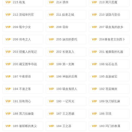
VIP
215 枪鬼
VIP
214 诱饵
VIP
213 两只恶魔
VIP
212 异端审判官
VIP
211 奴隶之城
VIP
210 该隐与亚伯
VIP
209 瓶中少女
VIP
208 宿命
VIP
207 吸血鬼的故乡
VIP
206 传奇之人
VIP
205 妹控的委托
VIP
204暴食君主别西卜
VIP
203 猎魔人的笔记
VIP
202 长驱直入
VIP
201 被撕裂的礼服
VIP
200 藏宝图争夺战
VIP
199 第一支舞
VIP
198 钻石会员
VIP
197 午夜密语
VIP
196 神族的后裔
VIP
195 血族秘宝
VIP
194 不速之客
VIP
193 吸血鬼猎人
VIP
192 苍蓝幽炎
VIP
191 别有用心
VIP
190 一记耳光
VIP
189 快刀斩乱麻
VIP
188 黑刀拉赫曼
VIP
187 王之恩赐
VIP
186 宗境
VIP
185 被斩断的奥义
VIP
184 王之器
VIP
183 玛门的眷属