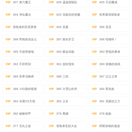
VIP
407 第六魔王
VIP
406 遗迹探险队
VIP
405 天启魔戒
VIP
404 净化魔法
VIP
403 克丽丝的赏赐
VIP
世界最强冒险者
VIP
冒险者的至高荣誉
VIP
400 圣翼
VIP
399 圣灵
VIP
398 带刺的花朵儿
VIP
397 酋长护卫
VIP
396 哇噜咔！
VIP
395 天使受难地
VIP
394 紫金试炼
VIP
393 堕落的勇者
VIP
392 不辞而别
VIP
391 扭转现实
VIP
390 俗物的游戏
VIP
389 异界召唤师
VIP
388 三招
VIP
387 泛泛之辈
VIP
386 小白脸的套路
VIP
385 大雪山剑术
VIP
384 黑龙血
VIP
383 冰霜VS大地
VIP
382 义女
VIP
381 克丽丝之力
VIP
380 秘银铠甲
VIP
379 离婚
VIP
378 贴贴
VIP
377 无礼之徒
VIP
冒险者竞技大会
VIP
阿斯加德的遗迹