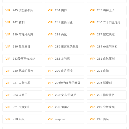
VIP
245 愤怒的拳头
VIP
244 肉搏
VIP
243 梅林王子
VIP
242 背刺
VIP
241 重操旧业
VIP
240 二十门魔导炮
VIP
239 与死神共舞
VIP
238 炎魔
VIP
237 猩红妖姬
VIP
236 最后三日
VIP
235 王宫里的恶魔
VIP
234 公主与宰相
VIP
233爱丽丝vs梅林
VIP
232 龙与蝠
VIP
231 血脉压制
VIP
230 绝迹的魔兽
VIP
229 血月沼泽
VIP
228 血海
VIP
227 以卵击石
VIP
226沦为血族的眷属
VIP
225 驱魔剑
VIP
224 人贩子
VIP
223“女儿”的体贴
VIP
222 惊世骇俗
VIP
221 父爱如山
VIP
220 “妈妈”
VIP
219 背叛魔族
VIP
218 玩火
VIP
surprise~
VIP
216 伪装