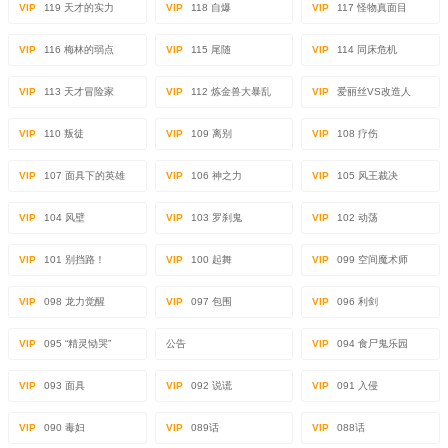
VIP
119 天才的实力
VIP
118 自爆
VIP
117 怪物真面目
VIP
116 梅林的弱点
VIP
115 尾随
VIP
114 同床危机
VIP
113 天才冒险家
VIP
112 炼金兽大暴乱
VIP
爱丽丝VS改造人
VIP
110 叛徒
VIP
109 离别
VIP
108 疗伤
VIP
107 面具下的英雄
VIP
106 神之力
VIP
105 风王裁决
VIP
104 风壁
VIP
103 罗刹鬼
VIP
102 动荡
VIP
101 别挡路！
VIP
100 起舞
VIP
099 空间魔术师
VIP
098 龙力觉醒
VIP
097 包围
VIP
096 利剑
VIP
095 “精灵恸哭”
公告
VIP
094 食尸鬼乐园
VIP
093 面具
VIP
092 说谎
VIP
091 入侵
VIP
090 毒妇
VIP
089话
VIP
088话