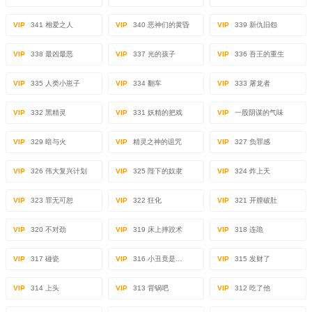
VIP
341 相爱之人
VIP
340 恶神们的黄昏
VIP
339 新仇旧怨
VIP
338 最凶最恶
VIP
337 光的孩子
VIP
336 吾王的重生
VIP
335 人类小崽子
VIP
334 翻车
VIP
333 屠龙者
VIP
332 黑精灵
VIP
331 妖精的把戏
VIP
一股阴谋的气味
VIP
329 暗与火
VIP
精灵之神的诅咒
VIP
327 负罪感
VIP
326 伟大复兴计划
VIP
325 陛下的奴隶
VIP
324 炸上天
VIP
323 罪无可恕
VIP
322 狂化
VIP
321 开膛破肚
VIP
320 不对劲
VIP
319 床上摔跤术
VIP
318 连跪
VIP
317 碰瓷
VIP
316 小丑竟是…
VIP
315 发财了
VIP
314 上头
VIP
313 背锅吧
VIP
312 吃了他