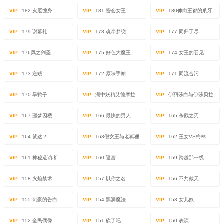
VIP
182 灾厄缠身
VIP
181 密会女王
VIP
180伸向王都的爪牙
VIP
179 谢幕礼
VIP
178 魂牵梦绕
VIP
177 同归于尽
VIP
176风之剑圣
VIP
175 好色大魔王
VIP
174 女王的召见
VIP
173 逆贼
VIP
172 原味手帕
VIP
171 同流合污
VIP
170 旱鸭子
VIP
湖中妖精艾德摩拉
VIP
伊丽莎白与伊莎贝拉
VIP
167 噩梦囚楼
VIP
166 最快的男人
VIP
165 杀戮之刃
VIP
164 就这？
VIP
163假女王与老狐狸
VIP
162 王女VS梅林
VIP
161 神秘造访者
VIP
160 逼宫
VIP
159 跨越那一线
VIP
158 火焰禁术
VIP
157 以你之名
VIP
156 不共戴天
VIP
155 剑豪的告白
VIP
154 黑洞魔法
VIP
153 女儿奴
VIP
152 全民偶像
VIP
151 砍了吧
VIP
150 表演