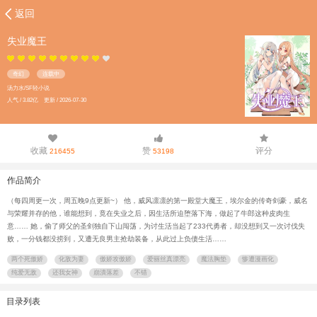
返回
失业魔王
奇幻
连载中
汤力水/SF轻小说
人气 / 3.82亿 更新 / 2026-07-30
收藏
赞
评分
216455
53198
作品简介
（每四周更一次，周五晚9点更新~） 他，威风凛凛的第一殿堂大魔王，埃尔金的传奇剑豪，威名
与荣耀并存的他，谁能想到，竟在失业之后，因生活所迫堕落下海，做起了牛郎这种皮肉生
意…… 她，偷了师父的圣剑独自下山闯荡，为讨生活当起了233代勇者，却没想到又一次讨伐失
败，一分钱都没捞到，又遭无良男主抢劫装备，从此过上负债生活……
两个死傲娇
化敌为妻
傲娇攻傲娇
爱丽丝真漂亮
魔法胸垫
惨遭漫画化
纯爱无敌
还我女神
崩潰落差
不错
目录列表