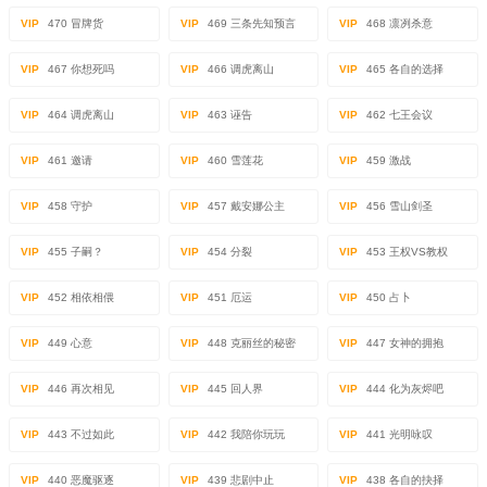
VIP
470 冒牌货
VIP
469 三条先知预言
VIP
468 凛冽杀意
VIP
467 你想死吗
VIP
466 调虎离山
VIP
465 各自的选择
VIP
464 调虎离山
VIP
463 诬告
VIP
462 七王会议
VIP
461 邀请
VIP
460 雪莲花
VIP
459 激战
VIP
458 守护
VIP
457 戴安娜公主
VIP
456 雪山剑圣
VIP
455 子嗣？
VIP
454 分裂
VIP
453 王权VS教权
VIP
452 相依相偎
VIP
451 厄运
VIP
450 占卜
VIP
449 心意
VIP
448 克丽丝的秘密
VIP
447 女神的拥抱
VIP
446 再次相见
VIP
445 回人界
VIP
444 化为灰烬吧
VIP
443 不过如此
VIP
442 我陪你玩玩
VIP
441 光明咏叹
VIP
440 恶魔驱逐
VIP
439 悲剧中止
VIP
438 各自的抉择