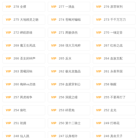
VIP
278 全裸
VIP
277 一滴血
VIP
276 原罪审判
VIP
275 大地精灵之吻
VIP
274 苍蝇对蝙蝠
VIP
273 千千万万刀
VIP
272 睥睨群雄
VIP
271 两败俱伤
VIP
270 一锤定音
VIP
269 魔王生死战
VIP
268 强大又纯粹
VIP
267 红粉之战
VIP
266 圣女的钟声
VIP
265 反水
VIP
264 血族支配
VIP
263 晨曦回响
VIP
262 极光龙髓晶
VIP
261 永夜帝国
VIP
260 梅林vs贞德
VIP
259 血腥穿刺公
VIP
258 唤醒
VIP
257 两虎相争
VIP
256 洞观之瞳
VIP
255 不要再打了
VIP
254 偷吃
VIP
253 碎星炮
VIP
252 走光
VIP
251 初拥
VIP
250 第十二骑士
VIP
249 打棉花
VIP
248 仙人跳
VIP
247 以身相许
VIP
246 真命天子