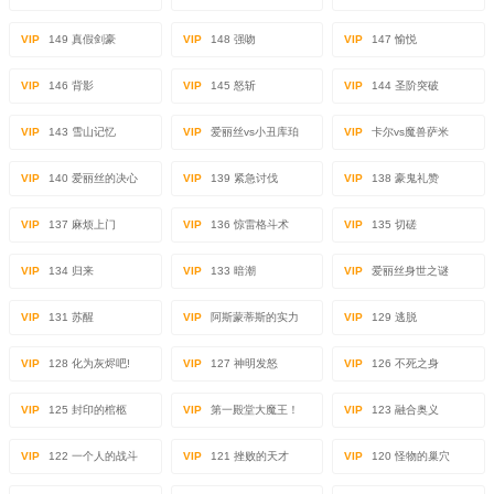
VIP
149 真假剑豪
VIP
148 强吻
VIP
147 愉悦
VIP
146 背影
VIP
145 怒斩
VIP
144 圣阶突破
VIP
143 雪山记忆
VIP
爱丽丝vs小丑库珀
VIP
卡尔vs魔兽萨米
VIP
140 爱丽丝的决心
VIP
139 紧急讨伐
VIP
138 豪鬼礼赞
VIP
137 麻烦上门
VIP
136 惊雷格斗术
VIP
135 切磋
VIP
134 归来
VIP
133 暗潮
VIP
爱丽丝身世之谜
VIP
131 苏醒
VIP
阿斯蒙蒂斯的实力
VIP
129 逃脱
VIP
128 化为灰烬吧!
VIP
127 神明发怒
VIP
126 不死之身
VIP
125 封印的棺柩
VIP
第一殿堂大魔王！
VIP
123 融合奥义
VIP
122 一个人的战斗
VIP
121 挫败的天才
VIP
120 怪物的巢穴