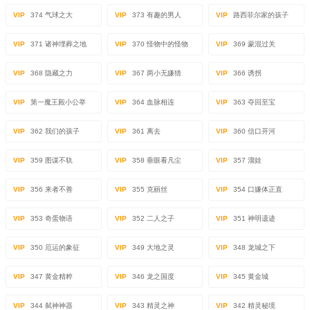
VIP
374 气球之大
VIP
373 有趣的男人
VIP
路西菲尔家的孩子
VIP
371 诸神埋葬之地
VIP
370 怪物中的怪物
VIP
369 蒙混过关
VIP
368 隐藏之力
VIP
367 两小无嫌猜
VIP
366 诱拐
VIP
第一魔王殿小公举
VIP
364 血脉相连
VIP
363 夺回至宝
VIP
362 我们的孩子
VIP
361 离去
VIP
360 信口开河
VIP
359 图谋不轨
VIP
358 垂眼看凡尘
VIP
357 溜娃
VIP
356 来者不善
VIP
355 克丽丝
VIP
354 口嫌体正直
VIP
353 奇蛋物语
VIP
352 二人之子
VIP
351 神明遗迹
VIP
350 厄运的象征
VIP
349 大地之灵
VIP
348 龙城之下
VIP
347 黄金精粹
VIP
346 龙之国度
VIP
345 黄金城
VIP
344 弑神神器
VIP
343 精灵之神
VIP
342 精灵秘境