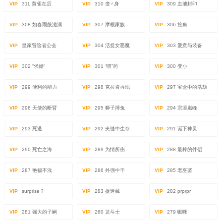
VIP
311 黄雀在后
VIP
310 变♂身
VIP
309 血池封印
VIP
308 如春雨般滋润
VIP
307 摩根家族
VIP
306 挖角
VIP
皇家冒险者公会
VIP
304 活捉女恶魔
VIP
303 爱意与装备
VIP
302 “求婚”
VIP
301 “喂”药
VIP
300 变小
VIP
299 便利的能力
VIP
298 克拉肯再现
VIP
297 宝盒中的浩劫
VIP
296 天使的断臂
VIP
295 狮子搏兔
VIP
294 宗境巅峰
VIP
293 死透
VIP
292 夹缝中生存
VIP
291 诞下神灵
VIP
290 死亡之海
VIP
289 为情所伤
VIP
288 最棒的伴侣
VIP
287 艳福不浅
VIP
286 外强中干
VIP
285 老巫婆
VIP
surprise？
VIP
283 捉迷藏
VIP
282 prprpr
VIP
281 强大的子嗣
VIP
280 龙斗士
VIP
279 啾咪