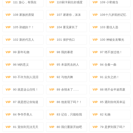
VIP
111 放心，有我在
VIP
110刷卡刷出好感度
VIP
109 小辈难当
VIP
108 家族的质疑
VIP
107 谢谢你，沫沫
VIP
106十六岁前的记忆
VIP
105 孙媳妇？！
VIP
104 要见家长了
VIP
103 最佳人选
VIP
102 新的代言人
VIP
101 保护伤口
VIP
100 神秘女友曝光
VIP
99 新年礼物
VIP
98 我的暴君
VIP
97 绝不放过他！
VIP
96 M的意义
VIP
95 本该死去的人
VIP
94 合奏一曲
VIP
93 不许为别人流泪
VIP
92 与他共舞
VIP
91 众矢之的！
VIP
90 就是这么任性！
VIP
89 余情未了……
VIP
88 绝不会半途而废
VIP
87 就是想让你知道
VIP
86 他发现了吗？！
VIP
85 遇到你何其幸运
VIP
84 争夺乔美人
VIP
83 记住，只能给我
VIP
82 礼物
VIP
81 宠你到无法无天
VIP
80 我们重新开始吧
VIP
79 是梦到我了吗？