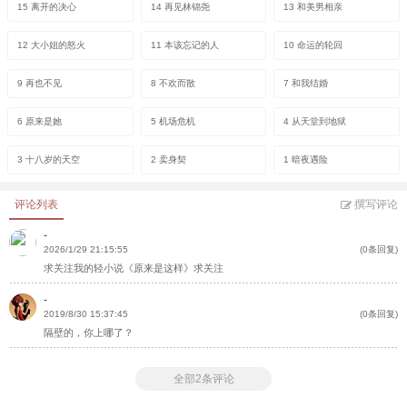
15 离开的决心
14 再见林锦尧
13 和美男相亲
12 大小姐的怒火
11 本该忘记的人
10 命运的轮回
9 再也不见
8 不欢而散
7 和我结婚
6 原来是她
5 机场危机
4 从天堂到地狱
3 十八岁的天空
2 卖身契
1 暗夜遇险
评论列表
撰写评论
-
2026/1/29 21:15:55
(0条回复)
求关注我的轻小说《原来是这样》求关注
-
2019/8/30 15:37:45
(0条回复)
隔壁的，你上哪了？
全部2条评论