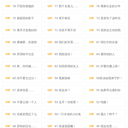
VIP
78 不想伤害她的
VIP
77 那个女孩儿……
VIP
76 离家出走的少年
VIP
75 墓园里的影子
VIP
74 再不相见
VIP
73 是谁负了这时光
VIP
72 离开才是最好的
VIP
71 你若不离不弃
VIP
70 居然会主动找我
VIP
69 萧楠夜，你居然
VIP
68 我们的关系……
VIP
67 回忆中的女孩
VIP
66 所谓命中注定
VIP
65 我想追你！
VIP
64 最特别的人
VIP
63 夜，你对她……
VIP
62 别招惹我的女人
VIP
61 护妻狂魔上线！
VIP
60 你不要太过分！
VIP
59 冤家路狭
VIP
58苏沫由我来守护！
VIP
57 原来你是……
VIP
56 想走掉？
VIP
55 如果早点遇到你
VIP
54 不要让我一个人
VIP
53 走开！扫把星！
VIP
52 吃醋！
VIP
51 你真把我忘了么
VIP
50一只冷淡的小白兔
VIP
49 霸占？榨干？
VIP
48 异样的目光……
VIP
47 味道很甜嘛！
VIP
46 我会负责……