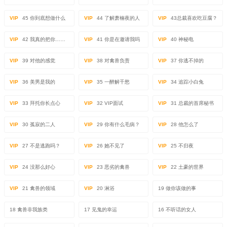
VIP
45 你到底想做什么
VIP
44 了解萧楠夜的人
VIP
43总裁喜欢吃豆腐？
VIP
42 我真的把你……
VIP
41 你是在邀请我吗
VIP
40 神秘电
VIP
39 对他的感觉
VIP
38 对禽兽负责
VIP
37 你逃不掉的
VIP
36 美男是我的
VIP
35 一醉解千愁
VIP
34 追踪小白兔
VIP
33 拜托你长点心
VIP
32 VIP面试
VIP
31 总裁的首席秘书
VIP
30 孤寂的二人
VIP
29 你有什么毛病？
VIP
28 他怎么了
VIP
27 不是逃跑吗？
VIP
26 她不见了
VIP
25 不归夜
VIP
24 没那么好心
VIP
23 恶劣的禽兽
VIP
22 土豪的世界
VIP
21 禽兽的领域
VIP
20 淋浴
19 做你该做的事
18 禽兽非我族类
17 见鬼的幸运
16 不听话的女人