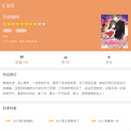
返回
天价婚约
爱情
已完结
尚漫
人气 / 32.94万 更新 / 2019-09-23
收藏
赞
评分
570
55
作品简介
醉酒失身，亲人离世，一连串的打击，摧毁了苏沫的世界。为了偿还巨债，她迫不得已出卖自己
的婚姻，没想到结婚的当天就沦为下堂妻。六年的时间过去了，命运兜兜转转，让她又再一次落
到他手中。禽兽BOSS说：臭丫头，要么一千万还来，要么，乖乖做我的女人！
目录列表
VIP
114 我们的婚礼
VIP
113 爱心蛋糕来了
VIP
112 再嫁我一次