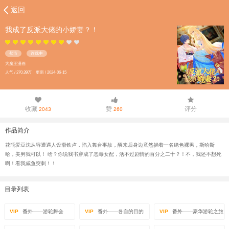
返回
我成了反派大佬的小娇妻？！
都市
连载中
大魔王漫画
人气 / 270.39万 更新 / 2024-06-15
收藏
赞
评分
2043
260
作品简介
花瓶爱豆沈从容遭遇人设滑铁卢，陷入舞台事故，醒来后身边竟然躺着一名绝色裸男，斯哈斯
哈，美男我可以！ 啥？你说我书穿成了恶毒女配，活不过剧情的百分之二十？！不，我还不想死
啊！看我咸鱼突刺！！
目录列表
VIP
番外——游轮舞会
VIP
番外——各自的目的
VIP
番外——豪华游轮之旅