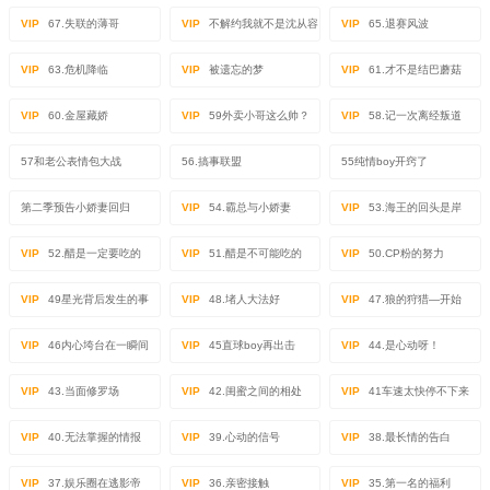
VIP
67.失联的薄哥
VIP
不解约我就不是沈从容
VIP
65.退赛风波
VIP
63.危机降临
VIP
被遗忘的梦
VIP
61.才不是结巴蘑菇
VIP
60.金屋藏娇
VIP
59外卖小哥这么帅？
VIP
58.记一次离经叛道
57和老公表情包大战
56.搞事联盟
55纯情boy开窍了
第二季预告小娇妻回归
VIP
54.霸总与小娇妻
VIP
53.海王的回头是岸
VIP
52.醋是一定要吃的
VIP
51.醋是不可能吃的
VIP
50.CP粉的努力
VIP
49星光背后发生的事
VIP
48.堵人大法好
VIP
47.狼的狩猎—开始
VIP
46内心垮台在一瞬间
VIP
45直球boy再出击
VIP
44.是心动呀！
VIP
43.当面修罗场
VIP
42.闺蜜之间的相处
VIP
41车速太快停不下来
VIP
40.无法掌握的情报
VIP
39.心动的信号
VIP
38.最长情的告白
VIP
37.娱乐圈在逃影帝
VIP
36.亲密接触
VIP
35.第一名的福利