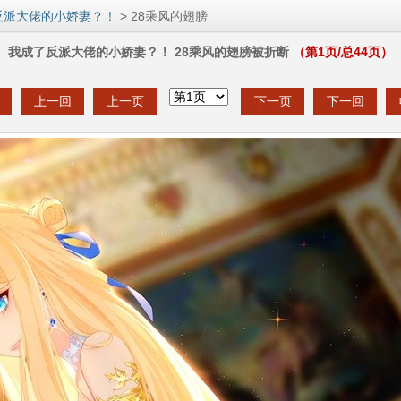
反派大佬的小娇妻？！
> 28乘风的翅膀
我成了反派大佬的小娇妻？！ 28乘风的翅膀被折断
（第
1
页/总
44
页）
上一回
上一页
下一页
下一回