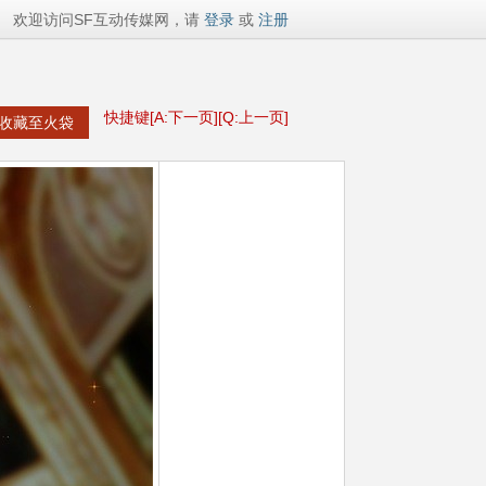
欢迎访问SF互动传媒网，请
登录
或
注册
快捷键[A:下一页][Q:上一页]
收藏至火袋