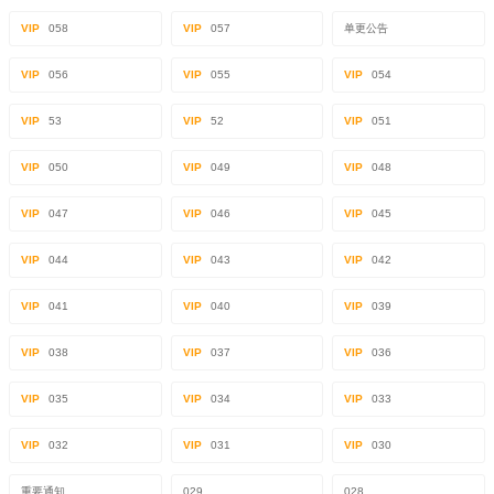
VIP
058
VIP
057
单更公告
VIP
056
VIP
055
VIP
054
VIP
53
VIP
52
VIP
051
VIP
050
VIP
049
VIP
048
VIP
047
VIP
046
VIP
045
VIP
044
VIP
043
VIP
042
VIP
041
VIP
040
VIP
039
VIP
038
VIP
037
VIP
036
VIP
035
VIP
034
VIP
033
VIP
032
VIP
031
VIP
030
重要通知
029
028