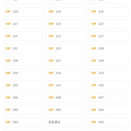
VIP
120
VIP
119
VIP
118
VIP
117
VIP
116
VIP
115
VIP
114
VIP
113
VIP
112
VIP
111
VIP
110
VIP
109
VIP
108
VIP
107
VIP
106
VIP
105
VIP
104
VIP
103
VIP
102
VIP
101
VIP
100
VIP
099
VIP
098
VIP
097
VIP
096
VIP
095
VIP
094
VIP
093
双更通知
VIP
092