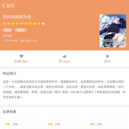
返回
我的战舰能升级
热血
连载中
青葶动漫
人气 / 542.86万 更新 / 2025-12-15
收藏
赞
评分
6821
1019
作品简介
这是一个以战舰为至高武力代表的星际时代，最残酷的时代，也是最绚烂的时代！王动重生回到
二十年前……探索无数未知文明，收割文明本源，强化自身！更逆天的是，他还带着系统！你们
的战舰、模块要抽奖，而我，则是自选！重生+系统！你们拿什么跟我斗？驾驭最强大的战舰，削
平所有的不服！
目录列表
VIP
156
VIP
155
VIP
154