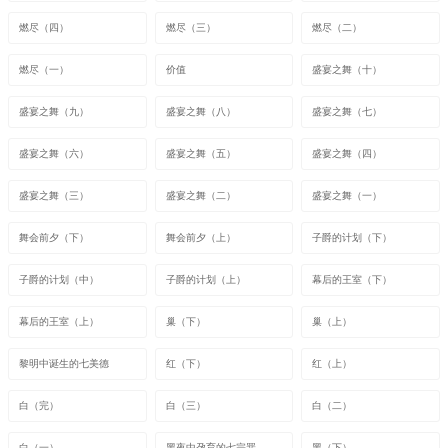
燃尽（四）
燃尽（三）
燃尽（二）
燃尽（一）
价值
盛宴之舞（十）
盛宴之舞（九）
盛宴之舞（八）
盛宴之舞（七）
盛宴之舞（六）
盛宴之舞（五）
盛宴之舞（四）
盛宴之舞（三）
盛宴之舞（二）
盛宴之舞（一）
舞会前夕（下）
舞会前夕（上）
子爵的计划（下）
子爵的计划（中）
子爵的计划（上）
幕后的王室（下）
幕后的王室（上）
巢（下）
巢（上）
黎明中诞生的七美德
红（下）
红（上）
白（完）
白（三）
白（二）
白（一）
黑夜中孕育的七宗罪
黑（下）