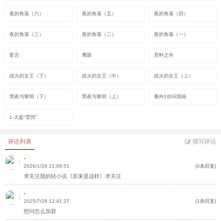
夜的角落（六）
夜的角落（五）
夜的角落（四）
夜的角落（三）
夜的角落（二）
夜的角落（一）
誓言
鹰眼
意料之外
战火的女王（下）
战火的女王（中）
战火的女王（上）
黑夜与黎明（下）
黑夜与黎明（上）
番外1你问我画
1-大盗“雪鸮”
评论列表
撰写评论
-
2026/1/29 21:09:51
(0条回复)
求关注我的轻小说《原来是这样》求关注
-
2025/7/28 12:41:27
(1条回复)
想问怎么加群