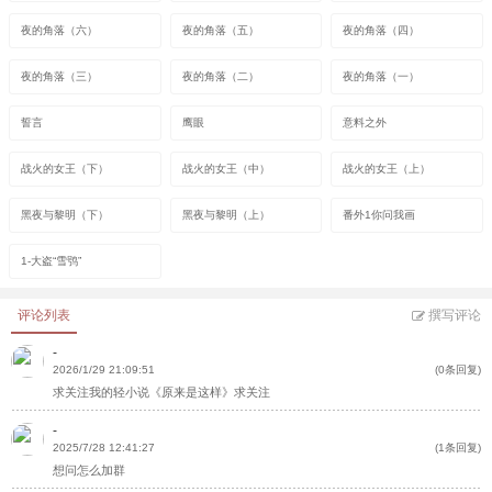
夜的角落（六）
夜的角落（五）
夜的角落（四）
夜的角落（三）
夜的角落（二）
夜的角落（一）
誓言
鹰眼
意料之外
战火的女王（下）
战火的女王（中）
战火的女王（上）
黑夜与黎明（下）
黑夜与黎明（上）
番外1你问我画
1-大盗“雪鸮”
评论列表
撰写评论
-
2026/1/29 21:09:51
(0条回复)
求关注我的轻小说《原来是这样》求关注
-
2025/7/28 12:41:27
(1条回复)
想问怎么加群