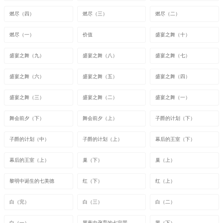
燃尽（四）
燃尽（三）
燃尽（二）
燃尽（一）
价值
盛宴之舞（十）
盛宴之舞（九）
盛宴之舞（八）
盛宴之舞（七）
盛宴之舞（六）
盛宴之舞（五）
盛宴之舞（四）
盛宴之舞（三）
盛宴之舞（二）
盛宴之舞（一）
舞会前夕（下）
舞会前夕（上）
子爵的计划（下）
子爵的计划（中）
子爵的计划（上）
幕后的王室（下）
幕后的王室（上）
巢（下）
巢（上）
黎明中诞生的七美德
红（下）
红（上）
白（完）
白（三）
白（二）
白（一）
黑夜中孕育的七宗罪
黑（下）