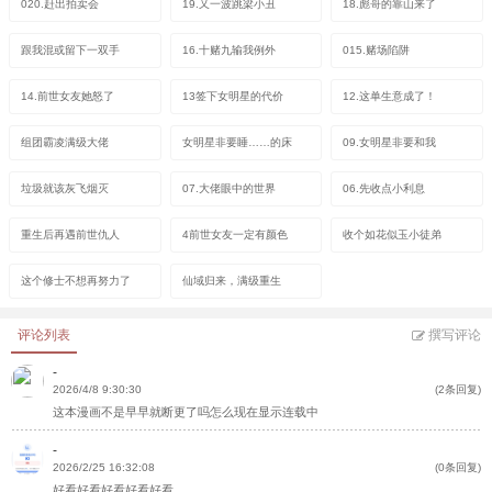
020.赶出拍卖会
19.又一波跳梁小丑
18.彪哥的靠山来了
跟我混或留下一双手
16.十赌九输我例外
015.赌场陷阱
14.前世女友她怒了
13签下女明星的代价
12.这单生意成了！
组团霸凌满级大佬
女明星非要睡……的床
09.女明星非要和我
垃圾就该灰飞烟灭
07.大佬眼中的世界
06.先收点小利息
重生后再遇前世仇人
4前世女友一定有颜色
收个如花似玉小徒弟
这个修士不想再努力了
仙域归来，满级重生
评论列表
撰写评论
-
2026/4/8 9:30:30
(2条回复)
这本漫画不是早早就断更了吗怎么现在显示连载中
-
2026/2/25 16:32:08
(0条回复)
好看好看好看好看好看，