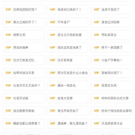
VIP
宗师也想阻拦我？
VIP
谁派你们来的？！
VIP
这房子我买了
VIP
离火之精到手了！
VIP
千年道尸
VIP
黄老过河拆桥
VIP
唐辉之死
VIP
昆仑之行危机初露
VIP
带队探昆仑
VIP
周龙的挑衅
VIP
现在这里是洛家了
VIP
终于一家团聚了
VIP
沈月兰恢复记忆
VIP
沈天君寿宴
VIP
小血尸开餐啦！
VIP
仙尊对谈沈天君
VIP
西方巨龙是什么小臭虫
VIP
新秘境出现了！
VIP
古道宗宗主又如何？
VIP
赐你一场造化
VIP
投票定生死
VIP
古道宗试炼
VIP
血煞大逆袭
VIP
特种武装队比武大赛
VIP
洛总教教学检验
VIP
复仇早就开始了
VIP
给你个报仇的机会要吗
VIP
蝼蚁也配让我尊重？
VIP
遭挑衅，黎九遇劲敌？
VIP
天龙榜更替大会