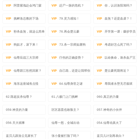
VIP
阿普紫傀赴会鸿门宴
VIP
赶尸一脉的危机？
VIP
你，认识洛阳旭吗？
VIP
挑衅洛总教的下场
VIP
79.灵力感知！
VIP
血煞？还是血虐？！
VIP
秒杀血煞，就这么简单
VIP
76.再会楚云豪
VIP
开学第一课：爆炒学员
VIP
狗奴才，滚下来！
VIP
73.杀一宗师如屠狗
VIP
考虑好怎么死了吗？
VIP
仙尊应战三大宗师
VIP
疗伤的正确姿势？
VIP
以命换命，诛杀血尸王
VIP
仙尊跟江彤然回家？
VIP
自己跪，还是让我帮你
VIP
楚云豪死期将近？
VIP
海东这座城有点怪
VIP
64.仙尊身世之谜
VIP
辱我者永堕无尽炼狱
62.陈超反杀仙尊？
61.八极门上门挑衅
060.真正的力量
059.神灵的力量
区区器皿也敢叛主？
057.神奇的小伙伴
056.天大祸事
仙尊一怒，全城出动
054.仙尊动真火了
蓝贝儿跟洛尘见家长了
张小曼被打脸了吗？
蓝贝儿计划再表白？