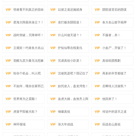
VIP
弱者看不到真正的宿命
VIP
以彼之道还施彼身
VIP
阴阳道背后的阴谋
VIP
星海大阵困杀洛尘？！
VIP
攻打极东阴阳道！
VIP
各大名山签字画押
VIP
战时突破，天降神环！
VIP
什么叫做天谴？！
VIP
不服者，杀！
VIP
立规矩！约束各大名山
VIP
护短仙尊在线复仇
VIP
小血尸，开饭了！
VIP
觉醒九层力量无法想象
VIP
完虐真祖小趴菜！
VIP
真祖组团围剿
VIP
给你个机会，叫人吧
VIP
沈俊凯是吧？我记住了
VIP
再多的辛苦都值了
VIP
不如何，嘎你全家而已
VIP
奴托攻入，盘龙湾危！
VIP
后卿传人沈俊凯？
VIP
世界将为之震颤！
VIP
血虎大婚，血煞齐上阵
VIP
他回来了！
VIP
虎落平阳被犬欺？
VIP
锤爆真祖
VIP
传说中的逆天之道
VIP
神环领域
VIP
张大年劝战
VIP
应战名山真祖