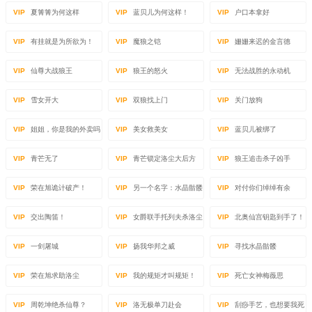
VIP
夏箐箐为何这样
VIP
蓝贝儿为何这样！
VIP
户口本拿好
VIP
有挂就是为所欲为！
VIP
魔狼之铠
VIP
姗姗来迟的金言德
VIP
仙尊大战狼王
VIP
狼王的怒火
VIP
无法战胜的永动机
VIP
雪女开大
VIP
双狼找上门
VIP
关门放狗
VIP
姐姐，你是我的外卖吗
VIP
美女救美女
VIP
蓝贝儿被绑了
VIP
青芒无了
VIP
青芒锁定洛尘大后方
VIP
狼王追击杀子凶手
VIP
荣在旭诡计破产！
VIP
另一个名字：水晶骷髅
VIP
对付你们绰绰有余
VIP
交出陶笛！
VIP
女爵联手托列夫杀洛尘
VIP
北奥仙宫钥匙到手了！
VIP
一剑屠城
VIP
扬我华邦之威
VIP
寻找水晶骷髅
VIP
荣在旭求助洛尘
VIP
我的规矩才叫规矩！
VIP
死亡女神梅薇思
VIP
周乾坤绝杀仙尊？
VIP
洛无极单刀赴会
VIP
刮痧手艺，也想要我死