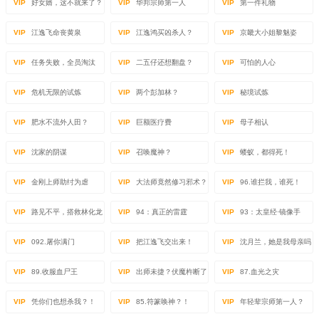
VIP
好女婿，这不就来了？
VIP
华邦宗师第一人
VIP
第一件礼物
VIP
江逸飞命丧黄泉
VIP
江逸鸿买凶杀人？
VIP
京畿大小姐黎魅姿
VIP
任务失败，全员淘汰
VIP
二五仔还想翻盘？
VIP
可怕的人心
VIP
危机无限的试炼
VIP
两个彭加林？
VIP
秘境试炼
VIP
肥水不流外人田？
VIP
巨额医疗费
VIP
母子相认
VIP
沈家的阴谋
VIP
召唤魔神？
VIP
蝼蚁，都得死！
VIP
金刚上师助纣为虐
VIP
大法师竟然修习邪术？
VIP
96.谁拦我，谁死！
VIP
路见不平，搭救林化龙
VIP
94：真正的雷霆
VIP
93：太皇经·镜像手
VIP
092.屠你满门
VIP
把江逸飞交出来！
VIP
沈月兰，她是我母亲吗
VIP
89.收服血尸王
VIP
出师未捷？伏魔杵断了
VIP
87.血光之灾
VIP
凭你们也想杀我？！
VIP
85.符篆唤神？！
VIP
年轻辈宗师第一人？