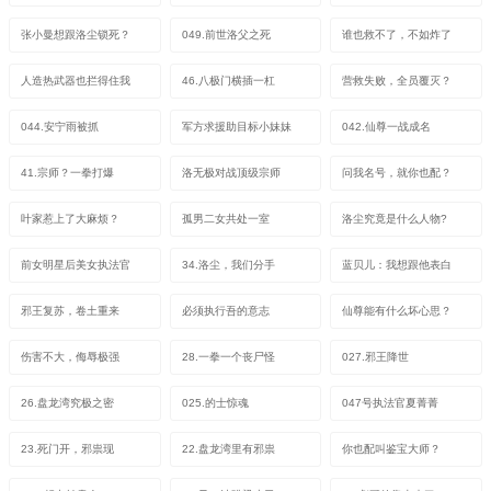
张小曼想跟洛尘锁死？
049.前世洛父之死
谁也救不了，不如炸了
人造热武器也拦得住我
46.八极门横插一杠
营救失败，全员覆灭？
044.安宁雨被抓
军方求援助目标小妹妹
042.仙尊一战成名
41.宗师？一拳打爆
洛无极对战顶级宗师
问我名号，就你也配？
叶家惹上了大麻烦？
孤男二女共处一室
洛尘究竟是什么人物?
前女明星后美女执法官
34.洛尘，我们分手
蓝贝儿：我想跟他表白
邪王复苏，卷土重来
必须执行吾的意志
仙尊能有什么坏心思？
伤害不大，侮辱极强
28.一拳一个丧尸怪
027.邪王降世
26.盘龙湾究极之密
025.的士惊魂
047号执法官夏菁菁
23.死门开，邪祟现
22.盘龙湾里有邪祟
你也配叫鉴宝大师？