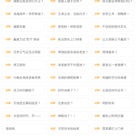
VIP
屠戮百姓是你们大义？
VIP
跟敌人握手言和？
VIP
洛无极会来救我们吗？
VIP
龙魂崩卒！华邦将倾？
VIP
王者之名，当如日月！
VIP
至邪之术：朔晦阵！
VIP
威慑失败
VIP
新危机！神皇现世
VIP
不信邪的朝天宫主
VIP
赢姥力证“世子”身份
VIP
执法督长上门缉拿
VIP
让人假扮公子赢苏？
VIP
无帝王气运无法驾驭
VIP
周倩的真实身份竟是？
VIP
周倩被杀？
VIP
准王级别
VIP
洛老板等于许愿池？
VIP
废洛尘一条胳膊？
VIP
今晚全场洛老板埋单
VIP
在我的酒吧闹事？
VIP
跨越时空与你相遇
VIP
灵力封印解除了
VIP
封印动摇了？！
VIP
太皇经封印全开！
VIP
天地意志摹刻战灵？
VIP
北奥仙宫？
VIP
同阶秒杀
VIP
太皇经封印，开——
VIP
神眼动了！！
VIP
被刻上时间沙漏
请假条
VIP
灭世洪水的由来
VIP
黑凤凰打上门来