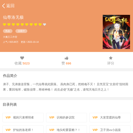
返回
仙尊洛无极
热血
连载中
大魔王工作室
人气 / 815.84万 更新 / 2023-10-14
收藏
赞
评分
5023
696
作品简介
弟子、兄弟接连背叛，一代仙尊就此陨落。 虽肉身已死，然精魂不灭！ 且凭至宝“太皇经”扭转因
果，重回地球，破除业障，再铸神格！ 此生必使“无极”之名，凌驾天地日月之上！
目录列表
VIP
规则只束缚弱者
VIP
识相的参议院
VIP
大发雷霆的仙尊
VIP
护短的洛老师！
VIP
地头蛇要耍赖？！
VIP
卫子清vs小战皇