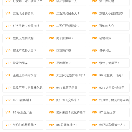
VIP
好女婿，这不就来了？
VIP
华邦宗师第一人
VIP
第一件礼物
VIP
江逸飞命丧黄泉
VIP
江逸鸿买凶杀人？
VIP
京畿大小姐黎魅姿
VIP
任务失败，全员淘汰
VIP
二五仔还想翻盘？
VIP
可怕的人心
VIP
危机无限的试炼
VIP
两个彭加林？
VIP
秘境试炼
VIP
肥水不流外人田？
VIP
巨额医疗费
VIP
母子相认
VIP
沈家的阴谋
VIP
召唤魔神？
VIP
蝼蚁，都得死！
VIP
金刚上师助纣为虐
VIP
大法师竟然修习邪术？
VIP
96.谁拦我，谁死！
VIP
路见不平，搭救林化龙
VIP
94：真正的雷霆
VIP
93：太皇经·镜像手
VIP
092.屠你满门
VIP
把江逸飞交出来！
VIP
沈月兰，她是我母亲吗
VIP
89.收服血尸王
VIP
出师未捷？伏魔杵断了
VIP
87.血光之灾
VIP
凭你们也想杀我？！
VIP
85.符篆唤神？！
VIP
年轻辈宗师第一人？