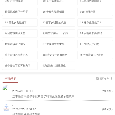
020.赶出拍卖会
19.又一波跳梁小丑
18.彪哥的靠山来了
跟我混或留下一双手
16.十赌九输我例外
015.赌场陷阱
14.前世女友她怒了
13签下女明星的代价
12.这单生意成了！
组团霸凌满级大佬
女明星非要睡……的床
09.女明星非要和我
垃圾就该灰飞烟灭
07.大佬眼中的世界
06.先收点小利息
重生后再遇前世仇人
4前世女友一定有颜色
收个如花似玉小徒弟
这个修士不想再努力了
仙域归来，满级重生
评论列表
撰写评论
-
2026/4/8 9:30:30
(2条回复)
这本漫画不是早早就断更了吗怎么现在显示连载中
-
2026/2/25 16:32:08
(0条回复)
好看好看好看好看好看，