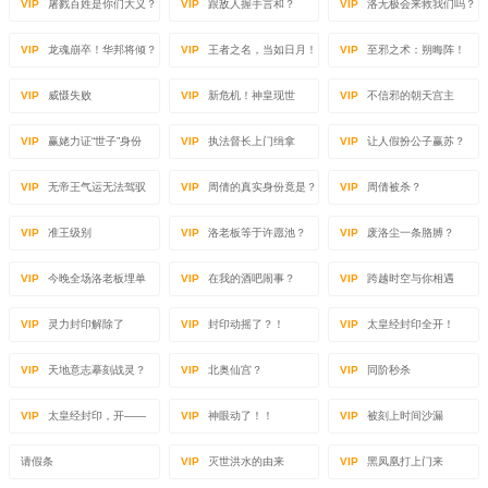
VIP
屠戮百姓是你们大义？
VIP
跟敌人握手言和？
VIP
洛无极会来救我们吗？
VIP
龙魂崩卒！华邦将倾？
VIP
王者之名，当如日月！
VIP
至邪之术：朔晦阵！
VIP
威慑失败
VIP
新危机！神皇现世
VIP
不信邪的朝天宫主
VIP
赢姥力证“世子”身份
VIP
执法督长上门缉拿
VIP
让人假扮公子赢苏？
VIP
无帝王气运无法驾驭
VIP
周倩的真实身份竟是？
VIP
周倩被杀？
VIP
准王级别
VIP
洛老板等于许愿池？
VIP
废洛尘一条胳膊？
VIP
今晚全场洛老板埋单
VIP
在我的酒吧闹事？
VIP
跨越时空与你相遇
VIP
灵力封印解除了
VIP
封印动摇了？！
VIP
太皇经封印全开！
VIP
天地意志摹刻战灵？
VIP
北奥仙宫？
VIP
同阶秒杀
VIP
太皇经封印，开——
VIP
神眼动了！！
VIP
被刻上时间沙漏
请假条
VIP
灭世洪水的由来
VIP
黑凤凰打上门来