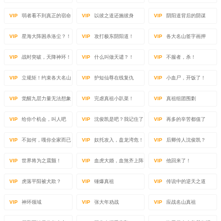
VIP
弱者看不到真正的宿命
VIP
以彼之道还施彼身
VIP
阴阳道背后的阴谋
VIP
星海大阵困杀洛尘？！
VIP
攻打极东阴阳道！
VIP
各大名山签字画押
VIP
战时突破，天降神环！
VIP
什么叫做天谴？！
VIP
不服者，杀！
VIP
立规矩！约束各大名山
VIP
护短仙尊在线复仇
VIP
小血尸，开饭了！
VIP
觉醒九层力量无法想象
VIP
完虐真祖小趴菜！
VIP
真祖组团围剿
VIP
给你个机会，叫人吧
VIP
沈俊凯是吧？我记住了
VIP
再多的辛苦都值了
VIP
不如何，嘎你全家而已
VIP
奴托攻入，盘龙湾危！
VIP
后卿传人沈俊凯？
VIP
世界将为之震颤！
VIP
血虎大婚，血煞齐上阵
VIP
他回来了！
VIP
虎落平阳被犬欺？
VIP
锤爆真祖
VIP
传说中的逆天之道
VIP
神环领域
VIP
张大年劝战
VIP
应战名山真祖