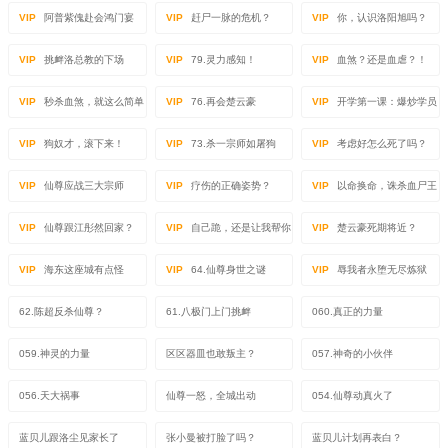
VIP
阿普紫傀赴会鸿门宴
VIP
赶尸一脉的危机？
VIP
你，认识洛阳旭吗？
VIP
挑衅洛总教的下场
VIP
79.灵力感知！
VIP
血煞？还是血虐？！
VIP
秒杀血煞，就这么简单
VIP
76.再会楚云豪
VIP
开学第一课：爆炒学员
VIP
狗奴才，滚下来！
VIP
73.杀一宗师如屠狗
VIP
考虑好怎么死了吗？
VIP
仙尊应战三大宗师
VIP
疗伤的正确姿势？
VIP
以命换命，诛杀血尸王
VIP
仙尊跟江彤然回家？
VIP
自己跪，还是让我帮你
VIP
楚云豪死期将近？
VIP
海东这座城有点怪
VIP
64.仙尊身世之谜
VIP
辱我者永堕无尽炼狱
62.陈超反杀仙尊？
61.八极门上门挑衅
060.真正的力量
059.神灵的力量
区区器皿也敢叛主？
057.神奇的小伙伴
056.天大祸事
仙尊一怒，全城出动
054.仙尊动真火了
蓝贝儿跟洛尘见家长了
张小曼被打脸了吗？
蓝贝儿计划再表白？