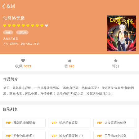
返回
仙尊洛无极
热血
连载中
大魔王工作室
人气 / 815.9万 更新 / 2023-10-14
收藏
赞
评分
5023
696
作品简介
弟子、兄弟接连背叛，一代仙尊就此陨落。 虽肉身已死，然精魂不灭！ 且凭至宝“太皇经”扭转因
果，重回地球，破除业障，再铸神格！ 此生必使“无极”之名，凌驾天地日月之上！
目录列表
VIP
规则只束缚弱者
VIP
识相的参议院
VIP
大发雷霆的仙尊
VIP
护短的洛老师！
VIP
地头蛇要耍赖？！
VIP
卫子清vs小战皇