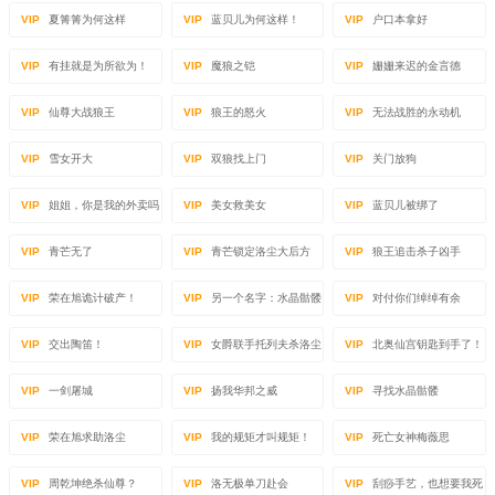
VIP
夏箐箐为何这样
VIP
蓝贝儿为何这样！
VIP
户口本拿好
VIP
有挂就是为所欲为！
VIP
魔狼之铠
VIP
姗姗来迟的金言德
VIP
仙尊大战狼王
VIP
狼王的怒火
VIP
无法战胜的永动机
VIP
雪女开大
VIP
双狼找上门
VIP
关门放狗
VIP
姐姐，你是我的外卖吗
VIP
美女救美女
VIP
蓝贝儿被绑了
VIP
青芒无了
VIP
青芒锁定洛尘大后方
VIP
狼王追击杀子凶手
VIP
荣在旭诡计破产！
VIP
另一个名字：水晶骷髅
VIP
对付你们绰绰有余
VIP
交出陶笛！
VIP
女爵联手托列夫杀洛尘
VIP
北奥仙宫钥匙到手了！
VIP
一剑屠城
VIP
扬我华邦之威
VIP
寻找水晶骷髅
VIP
荣在旭求助洛尘
VIP
我的规矩才叫规矩！
VIP
死亡女神梅薇思
VIP
周乾坤绝杀仙尊？
VIP
洛无极单刀赴会
VIP
刮痧手艺，也想要我死