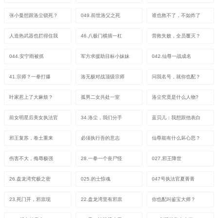
张小曼想跟洛尘锁死？
049.前世洛父之死
谁也救不了，不如炸了
人造热武器也拦得住我
46.八极门横插一杠
营救失败，全员覆灭？
044.安宁雨被抓
军方求援助目标小妹妹
042.仙尊一战成名
41.宗师？一拳打爆
洛无极对战顶级宗师
问我名号，就你也配？
叶家惹上了大麻烦？
孤男二女共处一室
洛尘究竟是什么人物?
前女明星后美女执法官
34.洛尘，我们分手
蓝贝儿：我想跟他表白
邪王复苏，卷土重来
必须执行吾的意志
仙尊能有什么坏心思？
伤害不大，侮辱极强
28.一拳一个丧尸怪
027.邪王降世
26.盘龙湾究极之密
025.的士惊魂
047号执法官夏菁菁
23.死门开，邪祟现
22.盘龙湾里有邪祟
你也配叫鉴宝大师？