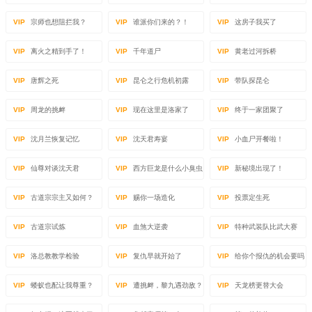
VIP
宗师也想阻拦我？
VIP
谁派你们来的？！
VIP
这房子我买了
VIP
离火之精到手了！
VIP
千年道尸
VIP
黄老过河拆桥
VIP
唐辉之死
VIP
昆仑之行危机初露
VIP
带队探昆仑
VIP
周龙的挑衅
VIP
现在这里是洛家了
VIP
终于一家团聚了
VIP
沈月兰恢复记忆
VIP
沈天君寿宴
VIP
小血尸开餐啦！
VIP
仙尊对谈沈天君
VIP
西方巨龙是什么小臭虫
VIP
新秘境出现了！
VIP
古道宗宗主又如何？
VIP
赐你一场造化
VIP
投票定生死
VIP
古道宗试炼
VIP
血煞大逆袭
VIP
特种武装队比武大赛
VIP
洛总教教学检验
VIP
复仇早就开始了
VIP
给你个报仇的机会要吗
VIP
蝼蚁也配让我尊重？
VIP
遭挑衅，黎九遇劲敌？
VIP
天龙榜更替大会