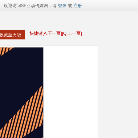
欢迎访问SF互动传媒网，请
登录
或
注册
快捷键[A:下一页][Q:上一页]
收藏至火袋