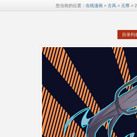
您当前的位置：
在线漫画
>
古风
>
元尊
> 
目录列