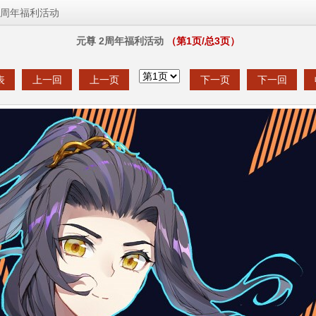
2周年福利活动
元尊 2周年福利活动
（第
1
页/总
3
页）
表
上一回
上一页
下一页
下一回