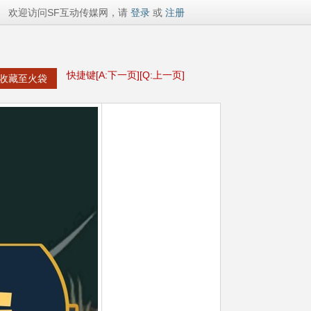
欢迎访问SF互动传媒网，请
登录
或
注册
快捷键[A:下一页][Q:上一页]
收藏至火袋