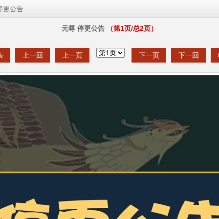
停更公告
元尊 停更公告
（第
1
页/总
2
页）
表
上一回
上一页
下一页
下一回