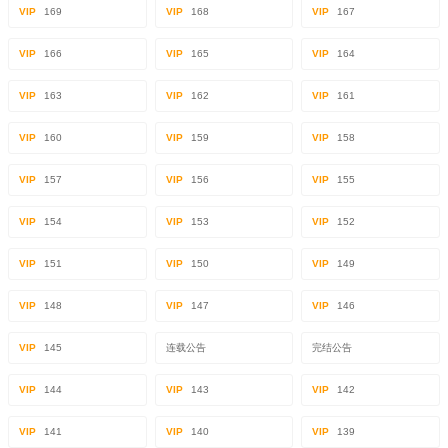
VIP
169
VIP
168
VIP
167
VIP
166
VIP
165
VIP
164
VIP
163
VIP
162
VIP
161
VIP
160
VIP
159
VIP
158
VIP
157
VIP
156
VIP
155
VIP
154
VIP
153
VIP
152
VIP
151
VIP
150
VIP
149
VIP
148
VIP
147
VIP
146
VIP
145
连载公告
完结公告
VIP
144
VIP
143
VIP
142
VIP
141
VIP
140
VIP
139