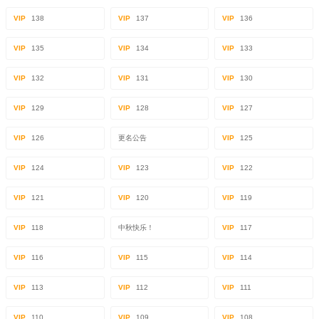
VIP
138
VIP
137
VIP
136
VIP
135
VIP
134
VIP
133
VIP
132
VIP
131
VIP
130
VIP
129
VIP
128
VIP
127
VIP
126
更名公告
VIP
125
VIP
124
VIP
123
VIP
122
VIP
121
VIP
120
VIP
119
VIP
118
中秋快乐！
VIP
117
VIP
116
VIP
115
VIP
114
VIP
113
VIP
112
VIP
111
VIP
110
VIP
109
VIP
108