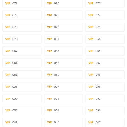
VIP
079
VIP
078
VIP
077
VIP
076
VIP
075
VIP
074
VIP
073
VIP
072
VIP
071
VIP
070
VIP
069
VIP
068
VIP
067
VIP
066
VIP
065
VIP
064
VIP
063
VIP
062
VIP
061
VIP
060
VIP
059
VIP
058
VIP
057
VIP
056
VIP
055
VIP
054
VIP
053
VIP
052
VIP
051
VIP
050
VIP
049
VIP
048
VIP
047