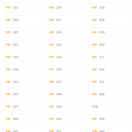
VIP
231
VIP
230
VIP
229
VIP
228
VIP
227
VIP
226
VIP
225
VIP
224
VIP
223
VIP
222
VIP
221
VIP
220
VIP
219
VIP
218
VIP
217
VIP
216
VIP
215
VIP
214
VIP
213
VIP
212
VIP
211
VIP
210
VIP
209
VIP
208
VIP
207
VIP
206
公告
VIP
205
VIP
204
VIP
203
VIP
202
VIP
201
VIP
200