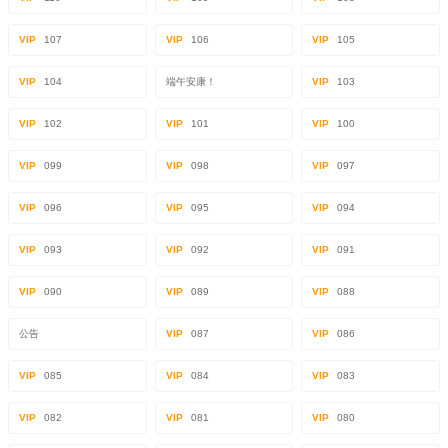
VIP
107
VIP
106
VIP
105
VIP
104
端午安康！
VIP
103
VIP
102
VIP
101
VIP
100
VIP
099
VIP
098
VIP
097
VIP
096
VIP
095
VIP
094
VIP
093
VIP
092
VIP
091
VIP
090
VIP
089
VIP
088
公告
VIP
087
VIP
086
VIP
085
VIP
084
VIP
083
VIP
082
VIP
081
VIP
080