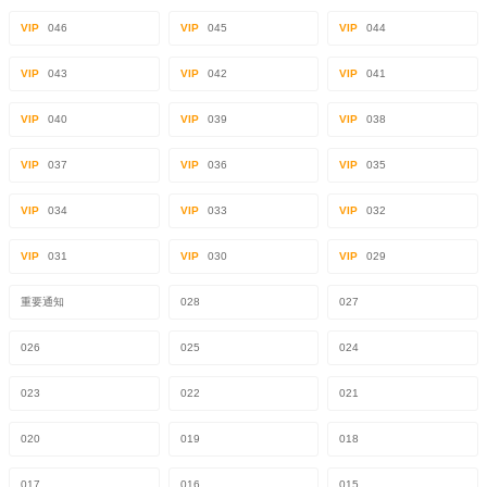
VIP
046
VIP
045
VIP
044
VIP
043
VIP
042
VIP
041
VIP
040
VIP
039
VIP
038
VIP
037
VIP
036
VIP
035
VIP
034
VIP
033
VIP
032
VIP
031
VIP
030
VIP
029
重要通知
028
027
026
025
024
023
022
021
020
019
018
017
016
015