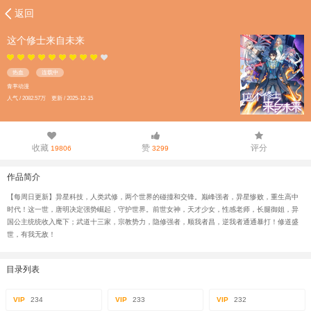
返回
这个修士来自未来
热血
连载中
青葶动漫
人气 / 2082.57万 更新 / 2025-12-15
收藏
赞
评分
19806
3299
作品简介
【每周日更新】异星科技，人类武修，两个世界的碰撞和交锋。巅峰强者，异星惨败，重生高中
时代！这一世，唐明决定强势崛起，守护世界。前世女神，天才少女，性感老师，长腿御姐，异
国公主统统收入麾下；武道十三家，宗教势力，隐修强者，顺我者昌，逆我者通通暴打！修道盛
世，有我无敌！
目录列表
VIP
234
VIP
233
VIP
232