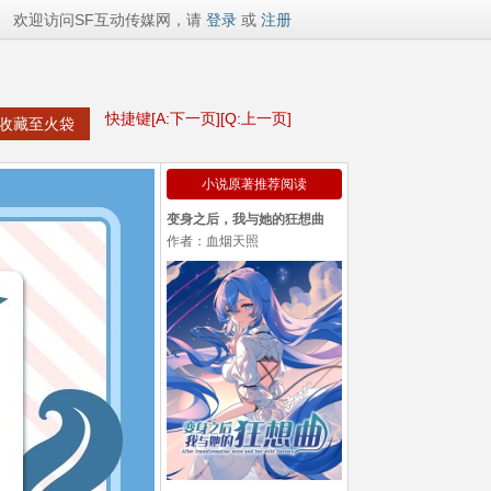
欢迎访问SF互动传媒网，请
登录
或
注册
快捷键[A:下一页][Q:上一页]
收藏至火袋
小说原著推荐阅读
变身之后，我与她的狂想曲
作者：血烟天照