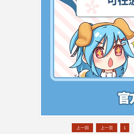
上一回
上一页
1