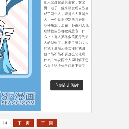
别人变身都是男变女，女变
男，老子一醒来就发现自己变
成了两个人，即是男人又是女
人，一个意识控制两具身体，
各种尴尬，走在一起被别人说
成情侣自己都觉得悲哀，什
么？！有人英雄救美把身为男
人的我砍了，救走了身为女人
的我？最后还要女性的我谢
他？能不能不要这么悲催啊！
什么？你说两个人同时解手怎
么办？这个你自己看下去呀
~~~
立刻点击阅读
14
下一页
下一回