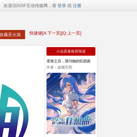
欢迎访问SF互动传媒网，请
登录
或
注册
快捷键[A:下一页][Q:上一页]
收藏至火袋
小说原著推荐阅读
变身之后，我与她的狂想曲
作者：血烟天照