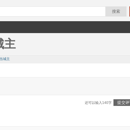
搜索
城主
当城主
）
提交评
还可以输入140字