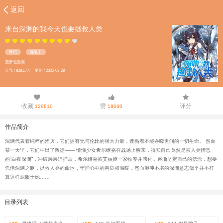
返回
来自深渊的我今天也要拯救人类
奇幻
连载中
菠萝包漫画
人气 / 9281.7万 更新 / 2025-03-28
收藏
赞
评分
129810
18060
作品简介
深渊代表着纯粹的湮灭，它们拥有无与伦比的强大力量，遵循着本能吞噬世间的一切生命。 然而
某一天里，它们中出了叛徒—— 懵懂少女希尔维嘉在战场上醒来，得知自己竟然是被人类憎恶
的“白夜深渊”，冲破层层追捕后，希尔维嘉被艾丽娅一家收养并感化，逐渐坚定自己的信念，想要
凭借深渊之躯，拯救人类的命运，守护心中的善良和温暖，然而混沌不堪的深渊意志似乎并不打
算这样屈服于她……
目录列表