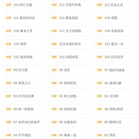
VIP
114 死亡之船
VIP
113 五朔节庆典
VIP
112 巨龙之名
VIP
111 最后的约定
VIP
110 重返校园
VIP
109 偶遇
VIP
108 餐桌之争
VIP
107 女王的拥抱
VIP
106 实验真相
VIP
105 恸哭
VIP
无法兑现的诺言
VIP
103 最后一击
VIP
102 最强神迹
VIP
101 挡我者死
VIP
100 以牙还牙
VIP
99 红与黑
VIP
98 谎言
VIP
97 姐姐与妹妹
VIP
96 星星之火
VIP
95 我就是你
VIP
94 虚假幻象
VIP
93 幻灭的深渊
VIP
92 神之遗物
VIP
91 光与暗
VIP
90 唯一的朋友
VIP
89 找到踪迹
VIP
88 异样x承诺
VIP
87 拿开你们的臭手
VIP
86 全都杀掉
VIP
85 降维打击
VIP
84 不可饶恕
VIP
83 奄奄一息
VIP
82 埋伏