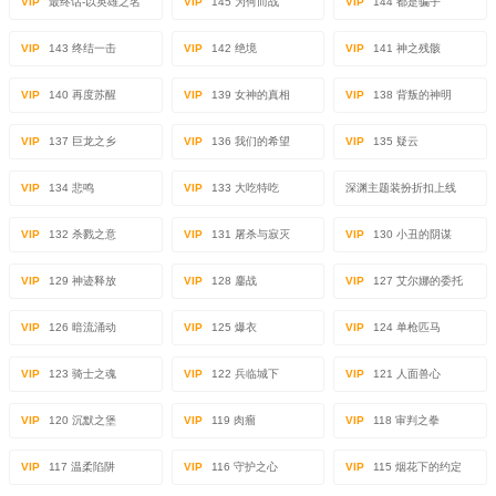
VIP
最终话-以英雄之名
VIP
145 为何而战
VIP
144 都是骗子
VIP
143 终结一击
VIP
142 绝境
VIP
141 神之残骸
VIP
140 再度苏醒
VIP
139 女神的真相
VIP
138 背叛的神明
VIP
137 巨龙之乡
VIP
136 我们的希望
VIP
135 疑云
VIP
134 悲鸣
VIP
133 大吃特吃
深渊主题装扮折扣上线
VIP
132 杀戮之意
VIP
131 屠杀与寂灭
VIP
130 小丑的阴谋
VIP
129 神迹释放
VIP
128 鏖战
VIP
127 艾尔娜的委托
VIP
126 暗流涌动
VIP
125 爆衣
VIP
124 单枪匹马
VIP
123 骑士之魂
VIP
122 兵临城下
VIP
121 人面兽心
VIP
120 沉默之堡
VIP
119 肉瘤
VIP
118 审判之拳
VIP
117 温柔陷阱
VIP
116 守护之心
VIP
115 烟花下的约定