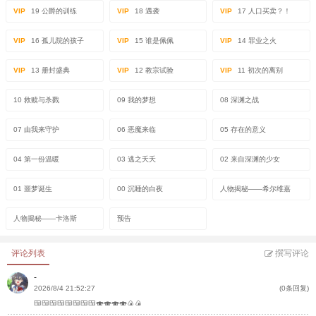
VIP
19 公爵的训练
VIP
18 遇袭
VIP
17 人口买卖？！
VIP
16 孤儿院的孩子
VIP
15 谁是佩佩
VIP
14 罪业之火
VIP
13 册封盛典
VIP
12 教宗试验
VIP
11 初次的离别
10 救赎与杀戮
09 我的梦想
08 深渊之战
07 由我来守护
06 恶魔来临
05 存在的意义
04 第一份温暖
03 逃之夭夭
02 来自深渊的少女
01 噩梦诞生
00 沉睡的白夜
人物揭秘——希尔维嘉
人物揭秘——卡洛斯
预告
评论列表
撰写评论
-
2026/8/4 21:52:27
(0条回复)
🍱🍱🍱🍱🍱🍱🍱🍱🍣🍣🍣🍣🍙🍙