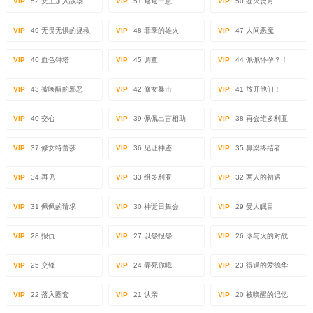
VIP
52 女王加入战场
VIP
51 奄奄一息
VIP
50 苍火焚月
VIP
49 无畏无惧的拯救
VIP
48 罪孽的雄火
VIP
47 人间恶魔
VIP
46 血色钟塔
VIP
45 调查
VIP
44 佩佩怀孕？！
VIP
43 被唤醒的邪恶
VIP
42 修女暴击
VIP
41 放开他们！
VIP
40 交心
VIP
39 佩佩出言相助
VIP
38 再会维多利亚
VIP
37 修女特蕾莎
VIP
36 见证神迹
VIP
35 鼻梁终结者
VIP
34 再见
VIP
33 维多利亚
VIP
32 两人的初遇
VIP
31 佩佩的请求
VIP
30 神诞日舞会
VIP
29 受人瞩目
VIP
28 报仇
VIP
27 以怨报怨
VIP
26 冰与火的对战
VIP
25 交锋
VIP
24 弄死你哦
VIP
23 得逞的爱德华
VIP
22 落入圈套
VIP
21 认亲
VIP
20 被唤醒的记忆