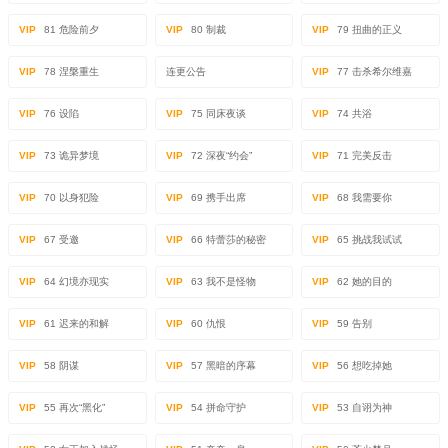
VIP
81 危险前夕
VIP
80 制裁
VIP
79 扭曲的正义
VIP
78 涅槃重生
连更公告
VIP
77 击杀希尔维嘉
VIP
76 设陷
VIP
75 同床夜谈
VIP
74 共浴
VIP
73 诡异梦境
VIP
72 深夜“约会”
VIP
71 完美反击
VIP
70 以身犯险
VIP
69 携手出席
VIP
68 我需要你
VIP
67 受邀
VIP
66 特蕾莎的秘密
VIP
65 挑战我试试
VIP
64 幻境亦现实
VIP
63 我不是怪物
VIP
62 她的目的
VIP
61 迟来的和解
VIP
60 仇恨
VIP
59 告别
VIP
58 阴谋
VIP
57 黑暗的序幕
VIP
56 想吃掉她
VIP
55 再次“黑化”
VIP
54 拼命守护
VIP
53 自诩为神