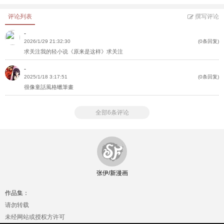
评论列表
撰写评论
-
2026/1/29 21:32:30
(0条回复)
求关注我的轻小说《原来是这样》求关注
-
2025/1/18 3:17:51
(0条回复)
很像童話風格蠟筆畫
全部6条评论
张伊/新漫画
作品集：
请勿转载
未经网站或授权方许可