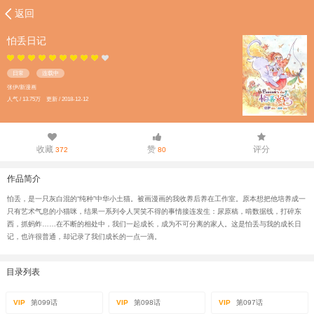
返回
怕丢日记
日常
连载中
张伊/新漫画
人气 / 13.75万 更新 / 2018-12-12
收藏
赞
评分
372
80
作品简介
怕丢，是一只灰白混的“纯种”中华小土猫。被画漫画的我收养后养在工作室。原本想把他培养成一
只有艺术气息的小猫咪，结果一系列令人哭笑不得的事情接连发生：尿原稿，啃数据线，打碎东
西，抓蚂蚱……在不断的相处中，我们一起成长，成为不可分离的家人。这是怕丢与我的成长日
记，也许很普通，却记录了我们成长的一点一滴。
目录列表
VIP
第099话
VIP
第098话
VIP
第097话