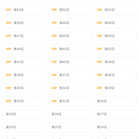
VIP
第53话
VIP
第52话
VIP
第51话
VIP
第50话
VIP
第49话
VIP
第48话
VIP
第47话
VIP
第46话
VIP
第45话
VIP
第44话
VIP
第43话
VIP
第42话
VIP
第41话
VIP
第40话
VIP
第39话
VIP
第38话
VIP
第37话
VIP
第36话
VIP
第35话
VIP
第34话
VIP
第33话
VIP
第32话
VIP
第31话
第30话
第29话
第28话
第27话
第26话
第25话
第24话