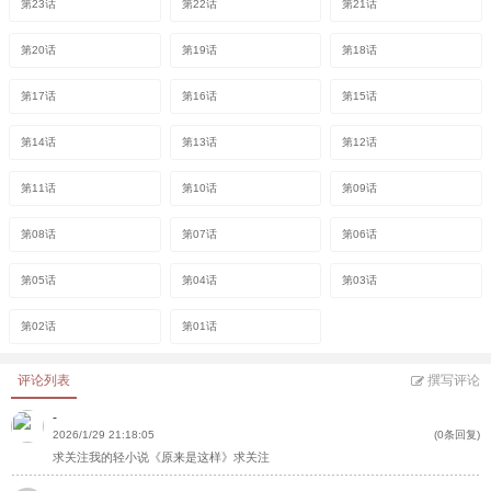
第23话
第22话
第21话
第20话
第19话
第18话
第17话
第16话
第15话
第14话
第13话
第12话
第11话
第10话
第09话
第08话
第07话
第06话
第05话
第04话
第03话
第02话
第01话
评论列表
撰写评论
-
2026/1/29 21:18:05
(0条回复)
求关注我的轻小说《原来是这样》求关注