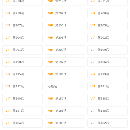
VIP
第213话
VIP
第212话
VIP
第211话
VIP
第210话
VIP
第209话
VIP
第208话
VIP
第207话
VIP
第206话
VIP
第205话
VIP
第204话
VIP
第203话
VIP
第202话
VIP
第201话
VIP
第200话
VIP
第199话
VIP
第198话
VIP
第197话
VIP
第196话
VIP
第195话
VIP
第194话
VIP
第193话
VIP
第192话
小剧场
VIP
第191话
VIP
第190话
VIP
第189话
VIP
第188话
VIP
第187话
VIP
第186话
VIP
第185话
VIP
第184话
VIP
第183话
VIP
第182话