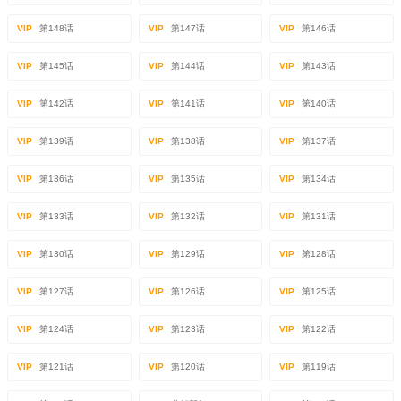
VIP
第148话
VIP
第147话
VIP
第146话
VIP
第145话
VIP
第144话
VIP
第143话
VIP
第142话
VIP
第141话
VIP
第140话
VIP
第139话
VIP
第138话
VIP
第137话
VIP
第136话
VIP
第135话
VIP
第134话
VIP
第133话
VIP
第132话
VIP
第131话
VIP
第130话
VIP
第129话
VIP
第128话
VIP
第127话
VIP
第126话
VIP
第125话
VIP
第124话
VIP
第123话
VIP
第122话
VIP
第121话
VIP
第120话
VIP
第119话