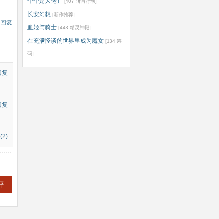
个个是大佬）
[407 斩首行动]
长安幻想
[新作推荐]
回复
血姬与骑士
[443 精灵神殿]
在充满怪谈的世界里成为魔女
[134 筹
码]
回复
回复
2)
评