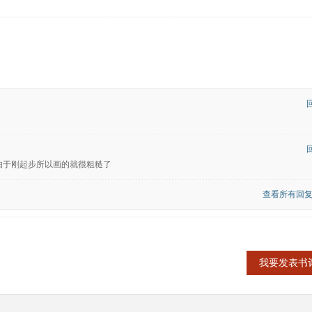
由于刚起步所以画的就很粗糙了
查看所有回复(
我要发表书