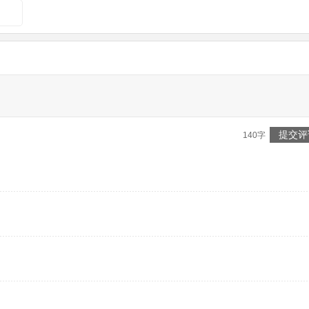
提交评
140字