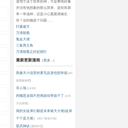
凌驾于这个世界的神，可是事情好像
并没有他想象的那么简单。是轻而易
举一举成神，还是小心翼翼艰难生
存？这的确是个问题……
打爆诸天
万渣朝凰
氪金大佬
三集男主角
万渣朝凰之奸妃很忙
最新更新漫画
（
更多...
）
凤傲天小说里的黄毛反派也想幸福
[82
做我妹妹吧]
非人哉
[1240]
闭嘴恶龙我不想再跟你带孩子了
[105
大仇得报]
我的女徒弟们都是未来诸天大佬(徒弟
个个是大佬）
[407 斩首行动]
星武神诀
[第985话]