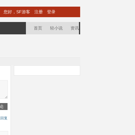
您好，SF游客
注册
登录
首页
轻小说
资讯
论
回复