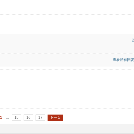
查看所有回复(
1
…
15
16
17
下一页