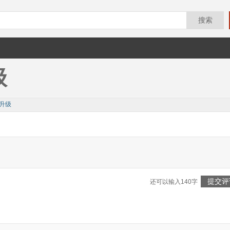
搜索
级
升级
提交评
还可以输入140字