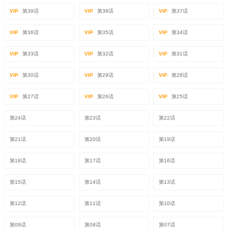
VIP
第39话
VIP
第38话
VIP
第37话
VIP
第36话
VIP
第35话
VIP
第34话
VIP
第33话
VIP
第32话
VIP
第31话
VIP
第30话
VIP
第29话
VIP
第28话
VIP
第27话
VIP
第26话
VIP
第25话
第24话
第23话
第22话
第21话
第20话
第19话
第18话
第17话
第16话
第15话
第14话
第13话
第12话
第11话
第10话
第09话
第08话
第07话