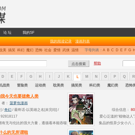
论 坛
我的SF
我的阅读记录
漫画列表
耽美
搞笑
科幻
魔幻
恐怖
社会
爱情
武侠
温情
字母列表：
A
B
C
D
E
F
G
帮助
D
E
F
G
H
I
J
K
M
N
O
P
Q
R
L
机战类
冒险类
运动类
耽美类
搞笑类
科幻类
魔幻类
恐怖
的我今天也要拯救人类
者：
菠萝包漫画
] /
奇幻
/ 最终话-以英雄之名[未完结] /
综合信息：
8
92818117
爱心泛滥的“植物达人
拥有无与伦比的强大力量，遵循着本能吞噬
集品的怪异少女小八，
天里，它们中出了叛徒—— 懵懂少女希尔维
就此展开怪异又
什么的无所谓啦