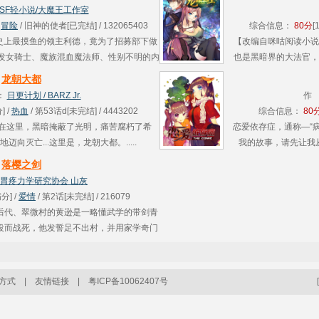
类憎恶的“白........
SF轻小说/大魔王工作室
/
冒险
/ 旧神的使者[已完结] / 132065403
综合信息：
80分
[
！史上最摸鱼的领主利德，竟为了招募部下做
【改编自咪咕阅读小说
金发女骑士、魔族混血魔法师、性别不明的内
也是黑暗界的大法官，
他统统来者不拒.....
刀：为红颜，他血染战
龙朝大都
将昔
：
日更计划 / BARZ Jr.
作
] /
热血
/ 第53话d[未完结] / 4443202
综合信息：
80
计划] 在这里，黑暗掩蔽了光明，痛苦腐朽了希
恋爱依存症，通称—“
向灭亡...这里是，龙朝大都。.....
我的故事，请先让我从
“不会把你交给任何人
落樱之剑
胃疼力学研究协会 山灰
分] /
爱情
/ 第2话[未完结] / 216079
后代、翠微村的黄逊是一略懂武学的带剑青
役而战死，他发誓足不出村，并用家学奇门
直到有一天他在后山捡到了一位穿着大红裙裤
..
方式
|
友情链接
|
粤ICP备10062407号