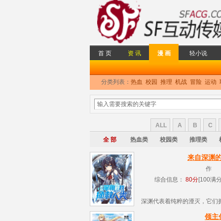
首 页
资 讯
漫 画
轻小说
分类列表：
热血
校园
推理
机战
冒险
运动
ALL
A
B
C
全 部
热血类
校园类
推理类
来自深渊
作 
综合信息：
80分
[100满分
深渊代表着纯粹的湮灭，它们
世间的一切生命。 然而某一
领主