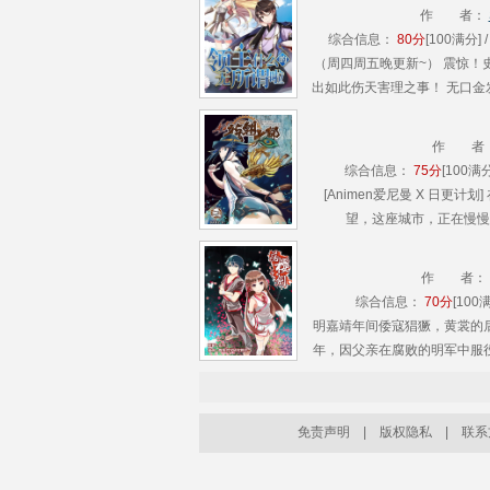
嘉在战场上醒来，得知自己竟然是被人
作 者：
综合信息：
80分
[100满分] 
（周四周五晚更新~） 震惊
出如此伤天害理之事！ 无口
政幕僚……
作 者
综合信息：
75分
[100满分
[Animen爱尼曼 X 日更
望，这座城市，正在慢慢地迈
作 者：
综合信息：
70分
[100满
明嘉靖年间倭寇猖獗，黄裳的
年，因父亲在腐败的明军中服
遁甲“乾坤战技”保护村人，
的聋哑......
免责声明
|
版权隐私
|
联系