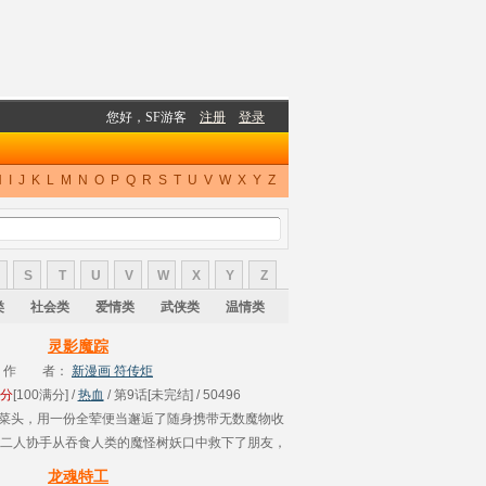
H
I
J
K
L
M
N
O
P
Q
R
S
T
U
V
W
X
Y
Z
S
T
U
V
W
X
Y
Z
类
社会类
爱情类
武侠类
温情类
灵影魔踪
作 者：
新漫画 符传炬
0分
[100满分] /
热血
/ 第9话[未完结] / 50496
”菜头，用一份全荤便当邂逅了随身携带无数魔物收
二人协手从吞食人类的魔怪树妖口中救下了朋友，
可爱的人儿VS灵影魔踪的激烈大乱斗。.....
龙魂特工