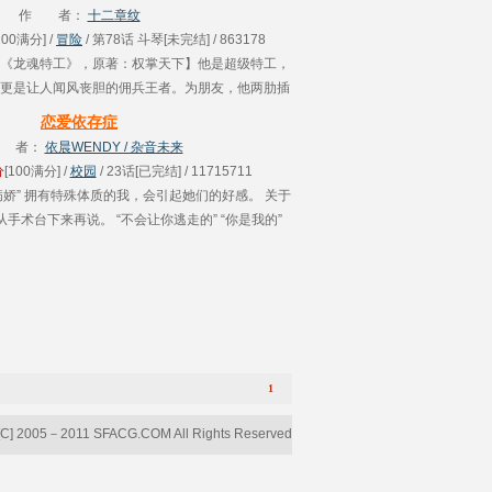
作 者：
十二章纹
100满分] /
冒险
/ 第78话 斗琴[未完结] / 863178
《龙魂特工》，原著：权掌天下】他是超级特工，
更是让人闻风丧胆的佣兵王者。为朋友，他两肋插
袍。只为一个信念，他重临花都，龙傲天下，势要
恋爱依存症
日的........
 者：
依晨WENDY / 杂音未来
分
[100满分] /
校园
/ 23话[已完结] / 11715711
病娇” 拥有特殊体质的我，会引起她们的好感。 关于
手术台下来再说。 “不会让你逃走的” “你是我的”
！” “死都要在一起，一定哦！” 少女........
1
[C] 2005－2011 SFACG.COM All Rights Reserved