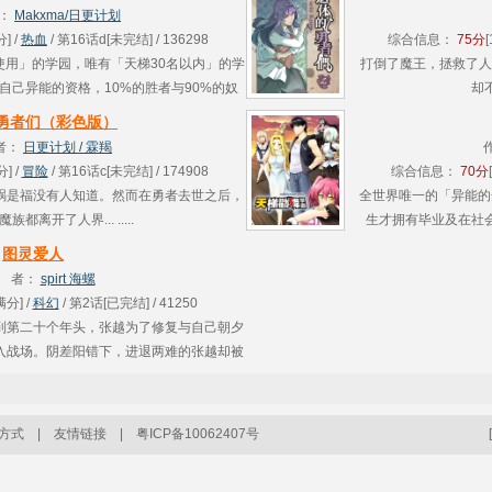
说：臭
：
Makxma/日更计划
] /
热血
/ 第16话d[未完结] / 136298
综合信息：
75分
使用」的学园，唯有「天梯30名以内」的学
打倒了魔王，拯救了人
自己异能的资格，10%的胜者与90%的奴
却不
.会是哪一个？ .....
勇者们（彩色版）
者：
日更计划 / 霖羯
] /
冒险
/ 第16话c[未完结] / 174908
综合信息：
70分
祸是福没有人知道。然而在勇者去世之后，
全世界唯一的「异能的
都离开了人界... .....
生才拥有毕业及在社会
图灵爱人
 者：
spirt 海螺
满分] /
科幻
/ 第2话[已完结] / 41250
到第二十个年头，张越为了修复与自己朝夕
入战场。阴差阳错下，进退两难的张越却被
人类，张越不得不沦为了同胞追求利益的工
...
方式
|
友情链接
|
粤ICP备10062407号