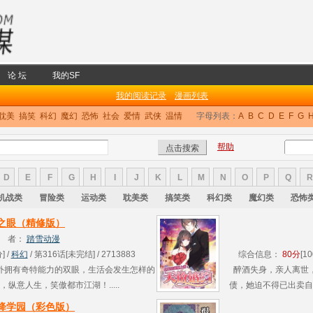
论 坛
我的SF
我的阅读记录
漫画列表
耽美
搞笑
科幻
魔幻
恐怖
社会
爱情
武侠
温情
字母列表：
A
B
C
D
E
F
G
帮助
D
E
F
G
H
I
J
K
L
M
N
O
P
Q
R
机战类
冒险类
运动类
耽美类
搞笑类
科幻类
魔幻类
恐怖
之眼（精修版）
 者：
踏雪动漫
] /
科幻
/ 第316话[未完结] / 2713883
综合信息：
80分
[1
外拥有奇特能力的双眼，生活会发生怎样的
醉酒失身，亲人离世
纵意人生，笑傲都市江湖！.....
债，她迫不得已出卖自
的时间过去了，命运
降学园（彩色版）