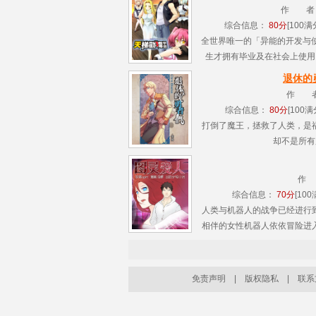
作 者
综合信息：
80分
[100满分
全世界唯一的「异能的开发与
生才拥有毕业及在社会上使用
隶，你..
退休的
作 
综合信息：
80分
[100满分
打倒了魔王，拯救了人类，是
却不是所有魔族
作
综合信息：
70分
[100
人类与机器人的战争已经进行
相伴的女性机器人依依冒险进
人类将军给予了厚望。为了全
具。亲眼.....
免责声明
|
版权隐私
|
联系