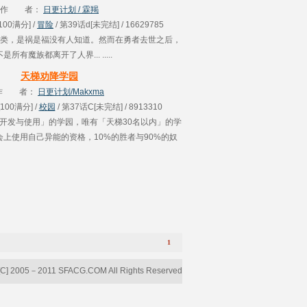
丫头........
作 者：
日更计划 / 霖羯
[100满分] /
冒险
/ 第39话d[未完结] / 16629785
类，是祸是福没有人知道。然而在勇者去世之后，
是所有魔族都离开了人界... .....
天梯劝降学园
作 者：
日更计划/Makxma
[100满分] /
校园
/ 第37话C[未完结] / 8913310
开发与使用」的学园，唯有「天梯30名以内」的学
上使用自己异能的资格，10%的胜者与90%的奴
隶，你...会是哪一个？ .....
1
[C] 2005－2011 SFACG.COM All Rights Reserved