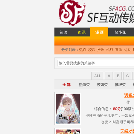
首 页
资 讯
漫 画
轻小说
分类列表：
热血
校园
推理
机战
冒险
运动
ALL
A
B
C
全 部
热血类
校园类
推理类
透视
作
综合信息：
80分
[100满分
率性冲动的平凡少年，一次意
改变？ 财富唾手可得，
天梯劝