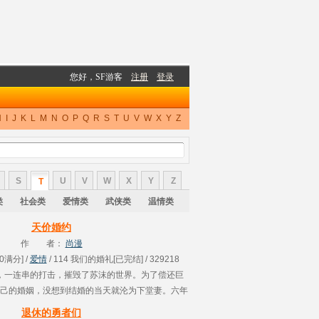
H
I
J
K
L
M
N
O
P
Q
R
S
T
U
V
W
X
Y
Z
S
U
V
W
X
Y
Z
T
类
社会类
爱情类
武侠类
温情类
天价婚约
作 者：
尚漫
00满分] /
爱情
/ 114 我们的婚礼[已完结] / 329218
，一连串的打击，摧毁了苏沫的世界。为了偿还巨
己的婚姻，没想到结婚的当天就沦为下堂妻。六年
兜兜转转，让她又再一次落到他手中。禽兽BOSS
退休的勇者们