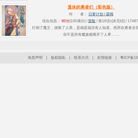
刀：为红颜，他血染战袍。只为一个信念，他重临花都，龙傲天
退休的勇者们（彩色版）
将昔日的........
作 者：
日更计划 / 霖羯
综合信息：
80分
[100满分] /
冒险
/ 第16话c[未完结] / 1748
打倒了魔王，拯救了人类，是祸是福没有人知道。然而在勇者去
却不是所有魔族都离开了人界... .....
免责声明
|
版权隐私
|
联系方式
|
友情链接
|
粤ICP备10