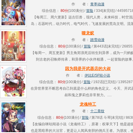
话的........
作 者：
青葶动漫
综合信息：
80分
[100满分] /
冒险
/ 334[未完结] / 4459571
【每周三、周六更新】远古巨兽，现代人类，未来科技，时空混
岛；石器时代，动力时代，电气时代，飞速发展的荒岛文明。流
岛，开局一个系统，秦天从零开始求生。校花女神，金发御姐，
噬龙蚁
莉，我统统都........
作 者：
踏雪动漫
综合信息：
80分
[100满分] /
冒险
/ 第443话[未完结] / 26855
【每周一、周五更新】男主角郑浪死后转生到异界，成为一只蚂
到古老的召唤师传承，和异界的小伙伴相遇，一起冒险的故事。..
因为我是开武器店的大叔
作 者：
伊比E/SF轻小说
综合信息：
80分
[100满分] /
冒险
/ 192话[已完结] / 1395287
在异世界里不断思考自己到底是什么样的角色定义。 今天、开武
叔和鬼之萝莉也非常努力。.....
龙魂特工
作 者：
十二章纹
综合信息：
80分
[100满分] /
冒险
/ 第78话 斗琴[未完结] / 863
【改编自咪咕阅读小说《龙魂特工》，原著：权掌天下】他是超
也是黑暗界的大法官，更是让人闻风丧胆的佣兵王者。为朋友，