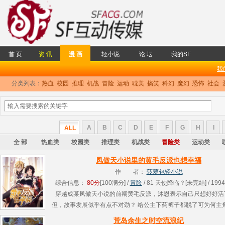
首 页
资 讯
漫 画
轻小说
论 坛
我的SF
我
分类列表：
热血
校园
推理
机战
冒险
运动
耽美
搞笑
科幻
魔幻
恐怖
社会
A
B
C
D
E
F
G
H
I
ALL
全 部
热血类
校园类
推理类
机战类
冒险类
运动类
凤傲天小说里的黄毛反派也想幸福
作 者：
菠萝包轻小说
综合信息：
80分
[100满分] /
冒险
/ 81 天使降临？[未完结] / 1994
穿越成某凤傲天小说的前期黄毛反派，沐恩表示自己只想好好活
但，故事发展似乎有点不对劲？ 给公主下药裤子都脱了可为何主
有赶到？ 主角的青梅竹马高洁圣女为何频频向我暗送秋波？ 就
荒岛余生之时空流浪纪